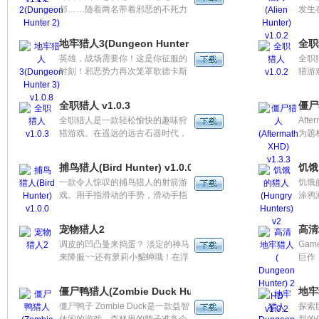
邦……随着两名带着邪恶的不死力
发生
大的战队吧。
线，
量的王子的诞生，一场同室操戈的
全的
成任
兄弟之战开始了。最后一位王子成
地球
布在
地牢猎人3(Dungeon Hunter 3) v1.0.8
全职猎
功登上王位，而另一位则失败被打
5个
英雄，战场需要你！这是你征服的
全职
入黑暗潮湿的地牢……之后邪恶的
找目
时刻！邪恶势力再次笼罩歌德卡斯
猎游
力量再次降临哥西卡斯，黑暗时代
主气
的神圣大地，面对你的命运，踏入
原始
来临……
无尽战场追寻胜利与荣耀。16 个巨
们来
全职猎人 v1.0.3
僵尸猎
大竞技场正等着你大显身手。
恐龙
全职猎人是一款轻松愉快的趣味狩
Aft
捕捉
猎游戏。在遥远的远古石器时代，
为题
原始人部落每周举行狩猎大赛。他
被一
们来到了大草原，面对各种各样的
人都
捕鸟猎人(Bird Hunter) v1.0.0
饥饿的
恐龙猎物，用制作的狩猎机器开始
没于
一款令人惊叹的捕鸟猎人的射箭游
饥饿的
捕捉食物。
筒、
戏。用手指滑动的手势，滑动手指
涂鸦
城市
能够调整弓箭的角度和力道。享受
是不
记射
这令人上瘾的射击游戏。
游戏
弹。
宠物猎人2
高清地
是水
调皮的凹凸曼来捣蛋？ 淡定的神马
Gam
右下
来降服~~还有萝莉小貂蝉哦！在浮
巨作
云中奔跑的神马，调皮捣蛋的凹凸
Got
曼，YD的纯洁兔....
罩，
僵尸鸭猎人(Zombie Duck Hunter) v1.0.2汉化版
地牢猎
残暴
僵尸鸭子 Zombie Duck是一款益智
探索
皇后