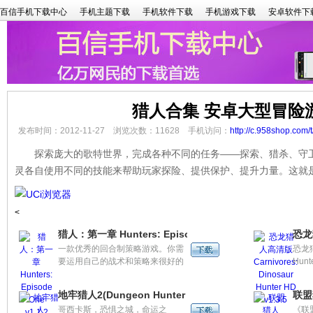
百信手机下载中心
手机主题下载
手机软件下载
手机游戏下载
安卓软件下
猎人合集 安卓大型冒险
发布时间：2012-11-27 浏览次数：11628 手机访问：
http://c.958shop.com/
探索庞大的歌特世界，完成各种不同的任务——探索、猎杀、守卫
灵各自使用不同的技能来帮助玩家探险、提供保护、提升力量。这就
<
猎人：第一章 Hunters: Episode One v1.1.2
恐龙猎
一款优秀的回合制策略游戏。你需
恐龙猎人
要运用自己的战术和策略来很好的
Hu
完成任务。玩家需要自定义自己的
中每
小队，装备武器和盔甲，下降到各
它们
地牢猎人2(Dungeon Hunter 2)
联盟猎
个星球上执行任务。通过不断的贸
也有
哥西卡斯，恐惧之城，命运之
《联盟
易和交流人才，去建立全宇宙最强
是一