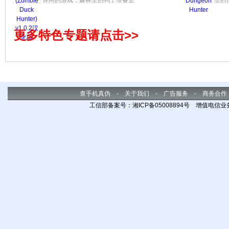
休闲的游戏，森林里的鸭子准备企
型的
的幻
图逃跑，玩家的目的就是要阻止它
护，
们逃走。在黑暗的森林里经常会有
人将
僵尸鸭的出没，作为一名合格的猎
提供
更多特色专题请点击>>
手怎么能让它们飞走，必须阻止他
们成功逃脱。该游戏是利用重力感
应来调整准心的，看好时机就可以
发枪了。
查手机真伪
-
关于我们
-
广告服务
-
商务合作
工信部备案号：湘ICP备05008894号 增值电信业务