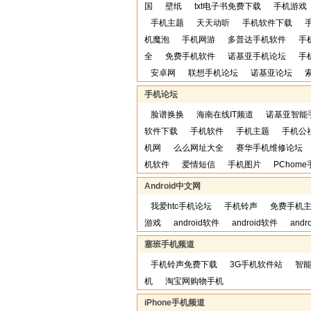
国
壁纸
txt电子书免费下载
手机游戏
手机主题
天天动听
手机软件下载
机魔泡
手机网游
多普达手机软件
手
全
免费手机软件
诺基亚手机论坛
手
安卓网
联想手机论坛
诺基亚论坛
手机论坛
脸谱换换
海南在线IT频道
诺基亚智能
软件下载
手机软件
手机主题
手机公
机网
么么网址大全
赛华手机维修论坛
机软件
爱情短信
手机图片
PChom
Android中文网
我爱htc手机论坛
手机铃声
免费手机
游戏
android软件
android软件
andr
塞班手机频道
手机铃声免费下载
3G手机软件站
智
机
淘宝网购物手机
iPhone手机频道