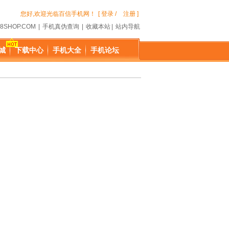
您好,欢迎光临百信手机网！
[ 登录 /
注册 ]
8SHOP.COM
|
手机真伪查询
|
收藏本站
|
站内导航
城
下载中心
手机大全
手机论坛