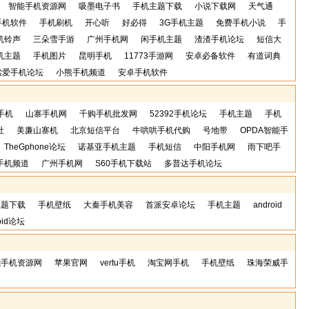
智能手机资源网
吸墨电子书
手机主题下载
小说下载网
天气通
手机软件
手机刷机
开心听
好必得
3G手机主题
免费手机小说
手
机铃声
三朵雪手游
广州手机网
闲手机主题
渣渣手机论坛
短信大
机主题
手机图片
昆明手机
11773手游网
安卓必备软件
有道词典
索爱手机论坛
小熊手机频道
安卓手机软件
手机
山寨手机网
千购手机批发网
52392手机论坛
手机主题
手机
社
美廉山寨机
北京短信平台
牛哄哄手机代购
号地带
OPDA智能手
TheGphone论坛
诺基亚手机主题
手机短信
中阳手机网
雨下吧手
e手机频道
广州手机网
S60手机下载站
多普达手机论坛
主题下载
手机壁纸
大秦手机美容
首派安卓论坛
手机主题
android
oid论坛
能手机资源网
苹果官网
vertu手机
淘宝网手机
手机壁纸
珠海荣威手