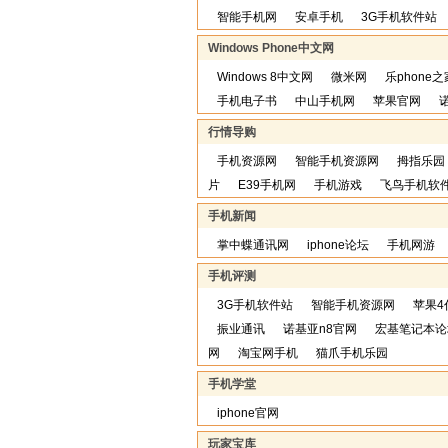
智能手机网
安卓手机
3G手机软件站
Windows Phone中文网
Windows 8中文网
微米网
乐phone之
手机电子书
中山手机网
苹果官网
行情导购
手机资源网
智能手机资源网
拇指乐园
片
E39手机网
手机游戏
飞鸟手机软
手机新闻
掌中蝶通讯网
iphone论坛
手机网游
手机评测
3G手机软件站
智能手机资源网
苹果4
振业通讯
诺基亚n8官网
宏基笔记本论
网
淘宝网手机
猫爪手机乐园
手机学堂
iphone官网
玩家宝库