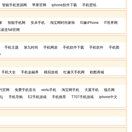
智能手机资源网
苹果官网
iphone软件下载
手机壁纸
家
智能手机网
安卓手机
淘宝网时尚家饰
印象iPhone
IT世界网
诺基亚N8官网
手机主题
第九时间
手机网游
手机软件下载
手机软件
手机图
件
手机大全
手机金融界
模拟游戏
红遍天手机网
欧酷商城
代官网
免费手机音乐
vertu手机
淘宝网手机
天翼手机
猫爪网
坛
手机导购
E2手机游戏
手机推荐
T707手机游戏
iphone中文