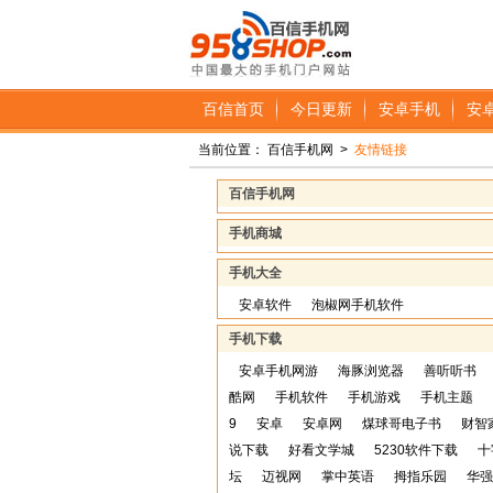
百信首页
今日更新
安卓手机
安
当前位置：
百信手机网
>
友情链接
百信手机网
手机商城
手机大全
安卓软件
泡椒网手机软件
手机下载
安卓手机网游
海豚浏览器
善听听书
酷网
手机软件
手机游戏
手机主题
9
安卓
安卓网
煤球哥电子书
财智
说下载
好看文学城
5230软件下载
十
坛
迈视网
掌中英语
拇指乐园
华强