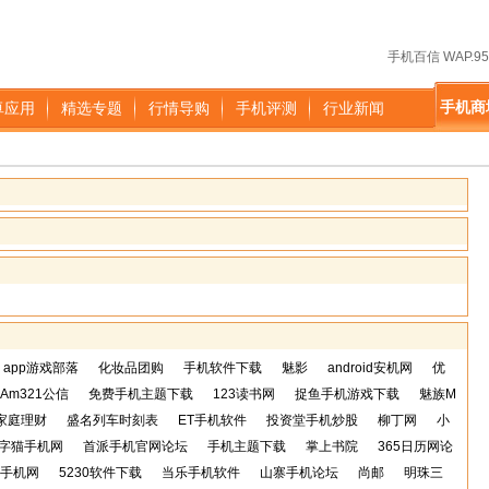
手机百信 WAP.95
手机商
卓应用
精选专题
行情导购
手机评测
行业新闻
app游戏部落
化妆品团购
手机软件下载
魅影
android安机网
优
Am321公信
免费手机主题下载
123读书网
捉鱼手机游戏下载
魅族M
家庭理财
盛名列车时刻表
ET手机软件
投资堂手机炒股
柳丁网
小
字猫手机网
首派手机官网论坛
手机主题下载
掌上书院
365日历网论
手机网
5230软件下载
当乐手机软件
山寨手机论坛
尚邮
明珠三