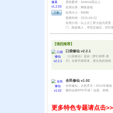
系统要求：Android及以上
应用分类：网络游戏
应用大小：86MB
更新时间：2015-04-22
应用介绍：以上古三界大战为背景
门，除妖救人，寻找五魂石，封印
宠养成，寻获仙命，特色任务与副
【强烈推荐】
口袋修仙 v2.2.1
《口袋修仙》是由《梦幻神界-遮
天》全新升级而来，更出色的游戏
体验和刺激玩法，带来不一样的手
游感受。
全民修仙 v1.02
全民修仙，火热齐天！2014年最劲
爆的仙侠RPG手游！仙宠、坐骑、
翅膀、神器、装备、法宝、结婚，
竞技、PK九大系统百玩不厌。
更多特色专题请点击>>