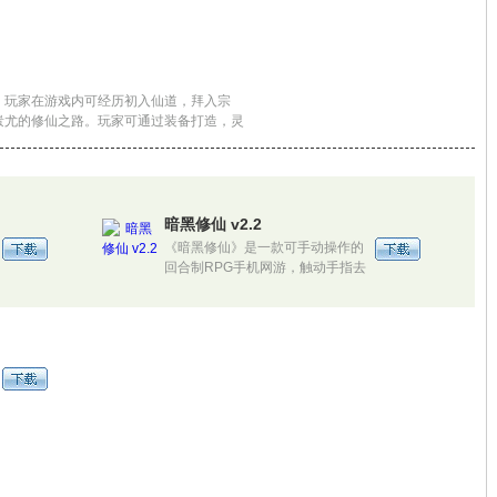
，玩家在游戏内可经历初入仙道，拜入宗
蚩尤的修仙之路。玩家可通过装备打造，灵
本系统，逐步提升实力
暗黑修仙 v2.2
《暗黑修仙》是一款可手动操作的
回合制RPG手机网游，触动手指去
操纵有趣的战斗，真正体现回合制
的策略和乐趣！极富挑战的战斗玩
法，装备、宠物、仙园，美女，样
样都充满神奇。游戏中，还能拉朋
唤友，结成帮会，结识朋友，一起
体验游戏的乐趣。