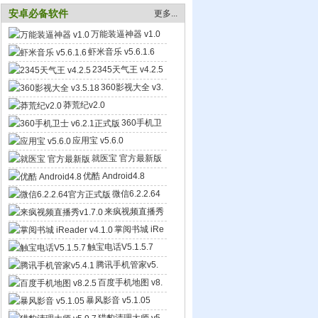
安卓必备软件
更多...
万能装逼神器 v1.0
虾米音乐 v5.6.1.6
2345天气王 v4.2.5
360影视大全 v3.
5.18
莽荒纪v2.0
360手机卫
士 v6.2.1正式版
应用宝 v5.6.0
就医宝 官方最新版
优酷 Android4.8
微信6.2.2.64
官方正式版
来疯视频直播秀
v1.7.0
掌阅书城 iRe
ader v4.1.0
触宝电话V5.1.5.7
腾讯手机管家v5.
4.1
百度手机地图 v8.
2.5
暴风影音 v5.1.05