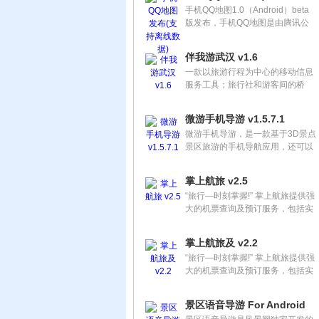
手机QQ地图1.0（Android）beta
版发布，手机QQ地图是由腾讯公
司提供的手机地图软件，目前支持
搜索全国400余个大中城市、数千
伴我游武汉 v1.6
个区县的地图。您可以查询商家、
一款以旅游行程为中心的移动信息
小区的地址，也可以寻找离您最近
服务工具；旅行社和游客间的桥
的餐馆、酒店、银行、公园，还可
梁。
以规划公交或驾车路线，是您必备
的生活出行软件！
微游手机导游 v1.5.7.1
微游手机导游，是一款基于3D景点
景区旅游的手机导航应用，还可以
通过附近的人，查找到志同道合的
驴友，与陌陌，街旁，知乎，米聊
掌上航旅 v2.5
有着异曲同工之妙；把酒赏月，吟
“旅行—时刻掌握!” 掌上航旅提供强
诗作对，畅谈人生，微游私信拉近
大的机票查询及预订服务，包括实
你我之间的距离
时的航班动态查询、实时出票、一
键退票，支持未来机票预约等。强
掌上航旅及 v2.2
大的功能、流畅的交互体验，让旅
“旅行—时刻掌握!” 掌上航旅提供强
行预约更便捷！
大的机票查询及预订服务，包括实
时的航班动态查询、实时出票、一
键退票，支持未来机票预约等。强
景区语音导游 For Android
大的功能、流畅的交互体验，让旅