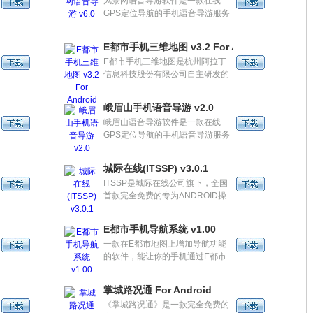
风景网语音导游软件是一款在线
GPS定位导航的手机语音导游服务
系统，能够为用户提供当前位置到
达目的地的实时图像服务，景点真
oid
E都市手机三维地图 v3.2 For Android
人声音导游的特色服务，以及旅游
E都市手机三维地图是杭州阿拉丁
攻略、旅游资讯、景区特产美食的
信息科技股份有限公司自主研发的
查询和介绍服务。
手机地图软件。它以三维仿真城市
地图为平台，全面而逼真地呈现了
峨眉山手机语音导游 v2.0
我国大中城市的地理风貌，并具有
峨眉山语音导游软件是一款在线
准确迅速的地图搜索、公交查询、
GPS定位导航的手机语音导游服务
周边搜索、GPS定位和短信传址等
系统，能够为用户提供当前位置到
多种功能，基础功能永久免费。
达目的地的实时图像服务，用户可
城际在线(ITSSP) v3.0.1
以打开软件实时在线收听峨眉山的
ITSSP是城际在线公司旗下，全国
景点语音，欣赏峨眉山的风景图和
首款完全免费的专为ANDROID操
收藏语音等，此外还可以查询当地
作系统的智能手机用户提供
景点，并提供旅游攻略、旅游资
TELEMATICS服务的应用软件，集
讯、景区特产美食的查询和介绍等
E都市手机导航系统 v1.00
生活信息服务、交通信息服务、动
服务。
一款在E都市地图上增加导航功能
态导航服务、车辆安全救援服务、
的软件，能让你的手机通过E都市
一键导航服务于一体的LBS（位置
进行导航。
信息服务）及ITS（智能交通服
务）综合服务软件。
掌城路况通 For Android
《掌城路况通》是一款完全免费的