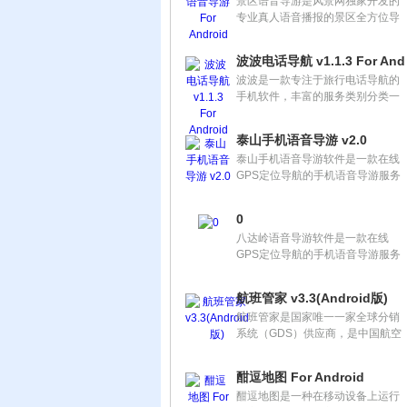
景区语音导游是风景网独家开发的
行预约更便捷！
专业真人语音播报的景区全方位导
游产品，以众多景点的优质导游词
为主，为您提供全国热门景点、景
波波电话导航 v1.1.3 For Andr
点打折门票、地道美食、特色民俗
波波是一款专注于旅行电话导航的
等资讯和图片，当您在景区旅游
手机软件，丰富的服务类别分类一
时，风景网将伴随您的旅游路线为
目了然、精确的商家电话列表让您
您播放各个景点的导游语音，让您
事半功倍、一键拨号快捷简单，为
享受旅途的同时，又可以了解景区
泰山手机语音导游 v2.0
您提供更方便、更快捷的旅途服
深层次的内涵和背后的人文典故，
泰山手机语音导游软件是一款在线
务。
带给您不一样的旅游体验！
GPS定位导航的手机语音导游服务
系统，用户可以欣赏风景网推荐的
景区泰山的真人语音导游和风景图
0
片，可以进入首页搜索其他景区信
八达岭语音导游软件是一款在线
息，支持gps定位当前位置，可以
GPS定位导航的手机语音导游服务
下载语音导游。并提供了旅游攻
系统，能够为用户提供当前位置到
略、美食、新闻介绍等服务。
达目的地的实时图像服务，用户可
航班管家 v3.3(Android版)
以打开软件实时在线收听八达岭的
航班管家是国家唯一一家全球分销
景点语音，欣赏八达岭长城的风景
系统（GDS）供应商，是中国航空
图和收藏语音等，此外还可以查询
旅游业信息科技解决方案的主导供
当地景点，并提供旅游攻略、旅游
应商。公司致力于开发领先的产品
资讯、景区特产美食的查询和介绍
酣逗地图 For Android
及服务，以满足航空公司、机场、
等服务。
酣逗地图是一种在移动设备上运行
非航空旅游产品和服务供应商、分