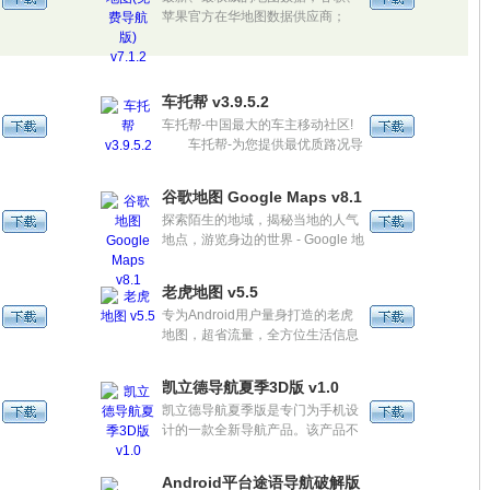
苹果官方在华地图数据供应商；
自驾、公交、步行三种路线规
划方式任你选择；智能语音导航、
最新最全的路况信息、实时躲避前
方拥堵路段，助您一路畅通！
车托帮 v3.9.5.2
车托帮-中国最大的车主移动社区!
车托帮-为您提供最优质路况导
航服务! 车托帮-为百万用户提
供最新最全的路况信息！随时随地
谷歌地图 Google Maps v8.1
规避拥堵！省钱省时！
探索陌生的地域，揭秘当地的人气
地点，游览身边的世界 - Google 地
图：为超过 10 亿用户提供他们信
赖的地图服务！
老虎地图 v5.5
专为Android用户量身打造的老虎
地图，超省流量，全方位生活信息
搜索，出行无忧！
id)
凯立德导航夏季3D版 v1.0
凯立德导航夏季版是专门为手机设
计的一款全新导航产品。该产品不
仅继承了凯立德一贯专业级的导航
性能，同时针对手机产品的通讯功
)
Android平台途语导航破解版
能、操作方式、存储容量等特性专