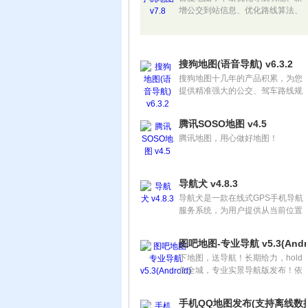
增公交到站信息、优化路线算法、
改进实时路况……百度地图在一如
既往地努力提升您的出行体验，从
未懈怠！
搜狗地图(语音导航) v6.3.2
搜狗地图十几年的产品积累，为您
提供精准强大的公交、驾车路线规
划，灵活的出行策略选择，独家的
过路费参考；海量数据丰富而全
腾讯SOSO地图 v4.5
面，地点、公交、道路、周边生活
腾讯地图，用心做好地图！
信息任你搜索；高清的离线地图下
载，省流量；还有实时路况、卫星
照片、离线收藏等贴心功能。
导航犬 v4.8.3
导航犬是一款在线式GPS手机导航
服务系统，为用户提供从当前位置
到目的地的实时语音图像导航服
务。你只需通过手机输入目的地或
图吧地图-专业导航 v5.3(Andro
拨通导航秘书专线电话告知目的
下地图，送导航！长期给力，hold
地，“导航犬”就会为您选择一条最
住全城，专业实景导航版发布！依
优的路线发送到手机上。
旧绿色无广告，全免费！图吧地
图，就是好用！ HTC/MOTO等大
手机QQ地图发布(支持离线数据
牌认证预装。