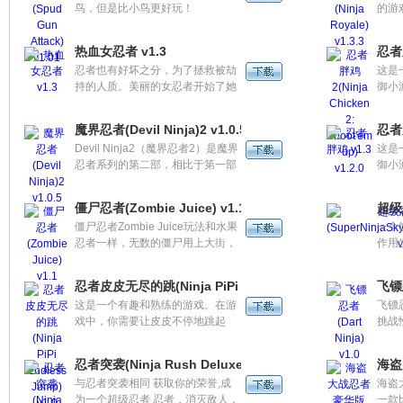
鸟，但是比小鸟更好玩！
的游
的女
你需
热血女忍者 v1.3
忍者胖
行战
忍者也有好坏之分，为了拯救被劫
这是
持的人质。美丽的女忍者开始了她
御小
的热血历程。用手指在屏幕上滑动
鸡，
来攻击不断出现的敌人。简单的操
胖鸡
魔界忍者(Devil Ninja)2 v1.0.5
忍者
作，炫丽的特效，丰富的场景，多
Devil Ninja2（魔界忍者2）是魔界
这是
样的玩法绝对能让您爱不释手。
忍者系列的第二部，相比于第一部
御小
做了些许提升，任务就是消灭敌
鸡，
人。
胖鸡
僵尸忍者(Zombie Juice) v1.1
超级忍
僵尸忍者Zombie Juice玩法和水果
一个
忍者一样，无数的僵尸用上大街，
作用
用你的手指把他们统统干掉吧。
过1
和水
忍者皮皮无尽的跳(Ninja PiPi Endless Jump) v1.0
飞镖忍
趣，
这是一个有趣和熟练的游戏。在游
飞镖
戏中，你需要让皮皮不停地跳起
挑战
来。当皮皮跳，你需要注意的破获
是你
平台，移动平台出来，坏人，也有
通过
忍者突袭(Ninja Rush Deluxe) v1.12
海盗大
迅速上升的火箭和竹蜻蜓...。
与忍者突袭相同 获取你的荣誉,成
海盗大
为一个超级忍者 忍者，消灭敌人，
一款