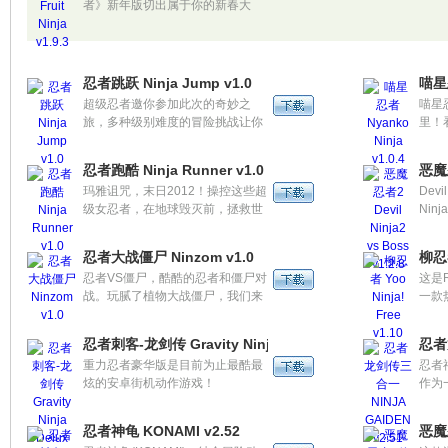
者》新年版切出属于你的新春大
奖！崭新的同屏对战模式带领玩家
进入一个全新的水果浪潮时代，彻
底抛弃单一枯燥的娱乐模式，让玩
家体验到随时的娱乐快感。
忍者跳跃 Ninja Jump v1.0
喵星忍
超级忍者邀你参加此次的奇妙之
喵星
旅，多种级别难度的冒险挑战让你
里！
欲罢不能。
也挡
成为
忍者跑酷 Ninja Runner v1.0
恶魔忍
星大
玛雅诅咒，末日2012！操控这些超
Devi
问出
级女忍者，在地球毁灭前，拯救世
Ni
路前
界吧!绝美的画面，紧张刺激的游戏
错的
都在
感觉，在风驰电掣般的极速旅程
相比
忍者大战僵尸 Ninzom v1.0
柳忍者
中，体验超凡劲爆的游戏感觉。拯
做了
忍者VS僵尸，酷酷的忍者和僵尸对
这是
救世界的命运，一切掌握在你的手
晰，
战。玩腻了植物大战僵尸，我们来
一款
中!!!
一点
玩玩看忍者和僵尸的对战！游戏中
感应
差别
的忍者可以随意变换道具，远距离
前进
事情
忍者刺客-龙剑传 Gravity Ninja Delux v1.0
忍者龙
可以使用飞镖，近距离可以使用锋
跑过
重力忍者豪华版是目前为止最酷最
忍者
利的刀剑。
炫的安卓街机动作游戏！
作为
龟的
吧。
忍者神龟 KONAMI v2.52
恶魔忍