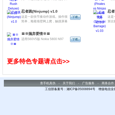
冲向丛林的尽头！来自
游戏
Feelingtouch的又一款非常好玩的
定。
忍者跳(Ninjump) v1.0
忍者弹
游戏。
这是一款快节奏动作游戏。操作很
这是
简单，顺着墙壁网上爬，触摸屏幕
算比
跳跃，随时躲避敌人突如其来的攻
或重
击；储存能量，当相同的能量收集
以选
〓※抛弃爱情※〓
够3个后可以释放特殊技，爬得越
式以
适用S60V5版 Nokia 5800 N97
高得分越高。
更多特色专题请点击>>
查手机真伪
-
关于我们
-
广告服务
-
商务合作
工信部备案号：湘ICP备05008894号 增值电信业务