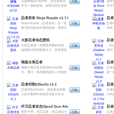
忍者神龟(KONAMI)，结合冒险动
这款游
作为一体的游戏，如果你是忍者神
卓市
龟的fans就赶快加入到游戏当中
的最
吧。
的画
忍者若依 Ninja Royale v1.7.0.10
忍者
更加
Ninja Royale（忍者若依）是一款
忍者
更大
较为好玩的动作类的游戏，里面主
游戏
角是一个名叫若依的女孩子，她同
赶快
时也是一个忍者，你需要控制若依
火影忍者动态壁纸
忍者变
来和强盛的敌人进行战斗。
火影忍者是一部网络风靡的动漫，
《忍者
桌面简洁实用美观大方，多张壁纸
成为
自动切换，足以秒杀各类火影壁
Go
纸。还增加个性签名功能、设置壁
的飞
喵版水果忍者
忍者切
纸按钮和时间日历功能，想看看如
喵版水果忍者全新的Bandito模
忍者切
何可以签名成为自己的专属壁纸，
式。通过一系列越来越令人兴奋的
是一
火影迷们那赶快来下载试试看吧。
挑战，成为从未有过的最棒的水果
让你
忍者战士。每一关卡让你信服从没
冰淇
忍者切割(iSlash) v1.1
忍者切
有过的冒险经历：来自巨人城堡的
的美
忍者切割(iSlash)，就是要你用最
忍者切
大量水果，精度和时序的挑战，面
乐的
少的次数将木块砍得无处可砍为
少的
对新的障碍全力以赴，并且水果忍
他们
止。
止。
者历史上第一次推出了最被请求的
流出
添加“番茄”！
择，
歼灭忍者攻击(Spud Gun Attack) v1.01
忍者若
发射子弹，消灭忍者，有点类似小
忍者