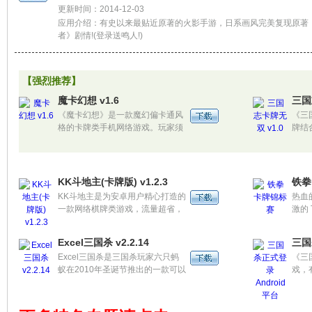
更新时间：2014-12-03
应用介绍：有史以来最贴近原著的火影手游，日系画风完美复现原著
者》剧情!(登录送鸣人!)
【强烈推荐】
魔卡幻想 v1.6
三国
《魔卡幻想》是一款魔幻偏卡通风
《三
格的卡牌类手机网络游戏。玩家须
牌结
对自己手中已有的卡牌进行排兵布
手游
阵，组合成最佳阵容迎战强敌。游
卡牌
戏内的卡牌分属四大种族，除了种
险，
族所赋予的鲜明特点外，每张卡牌
捷的
KK斗地主(卡牌版) v1.2.3
铁拳
本身也有其能力上的偏向，这些传
武将
KK斗地主是为安卓用户精心打造的
热血
统要素再配以BOSS战、军团战、
彩的
一款网络棋牌类游戏，流量超省，
激的 
走迷宫、杀盗贼等创意玩法，奠定
手游
速度超快，让您感受到斗地主真正
平台且
了它在卡牌游戏市场的扛鼎地位。
的乐趣，天天斗地主，天天都欢
TO
Excel三国杀 v2.2.14
三国
乐。
平板
Excel三国杀是三国杀玩家六只蚂
《三
无论
蚁在2010年圣诞节推出的一款可以
戏，
情享受
在办公室Office Excel上进行单机开
特色
并与
杀的杀人游戏， 迅速被办公室白
中共
玩家
领、学生一族所喜爱，新浪、 网易
臣、
牌战