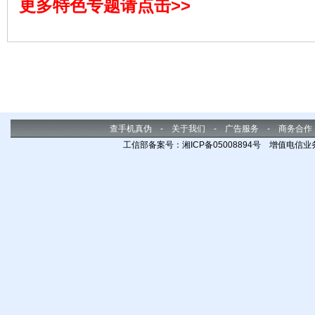
更多特色专题请点击>>
等大网站第一时间就做了报道，并
剿灭
被玩友们广泛传播到各个网站、论
则是
坛中。
在除
除其
查手机真伪
-
关于我们
-
广告服务
-
商务合作
工信部备案号：湘ICP备05008894号 增值电信业务