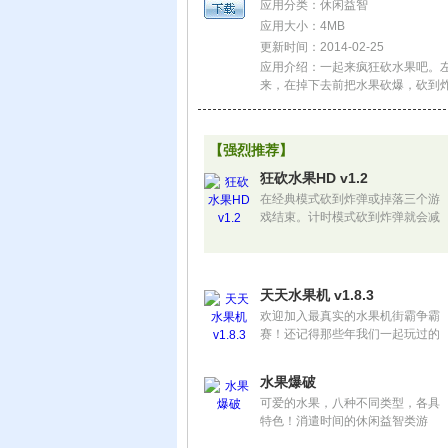
应用分类：休闲益智
应用大小：4MB
更新时间：2014-02-25
应用介绍：一起来疯狂砍水果吧。
来，在掉下去前把水果砍爆，砍到
意炸弹燃烧的声音从而及时躲避炸
【强烈推荐】
狂砍水果HD v1.2
在经典模式砍到炸弹或掉落三个游
戏结束。计时模式砍到炸弹就会减
少10秒，时间到游戏结束。注意炸
弹燃烧的声音及时躲避炸弹。
天天水果机 v1.8.3
欢迎加入最真实的水果机街霸争霸
赛！还记得那些年我们一起玩过的
经典街机游戏——水果机吗？你喜
欢约上一群朋友去电玩厅玩水果机
水果爆破
吗？你想和全国各地的水果机高手
可爱的水果，八种不同类型，各具
过招吗？你想了解高手都是怎么获
特色！消遣时间的休闲益智类游
取丰厚奖金的吗？现在就请加入最
戏！移动，集中，爆炸！ 任意移动
好玩最刺激的天天水果机游戏吧！