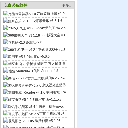
安卓必备软件
更多...
万能装逼神器 v1.0
虾米音乐 v5.6.1.6
2345天气王 v4.2.5
360影视大全 v3.
5.18
莽荒纪v2.0
360手机卫
士 v6.2.1正式版
应用宝 v5.6.0
就医宝 官方最新版
优酷 Android4.8
微信6.2.2.64
官方正式版
来疯视频直播秀
v1.7.0
掌阅书城 iRe
ader v4.1.0
触宝电话V5.1.5.7
腾讯手机管家v5.
4.1
百度手机地图 v8.
2.5
暴风影音 v5.1.05