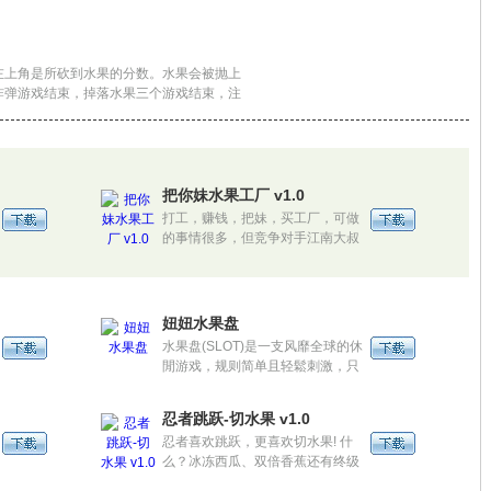
左上角是所砍到水果的分数。水果会被抛上
炸弹游戏结束，掉落水果三个游戏结束，注
弹。
把你妹水果工厂 v1.0
打工，赚钱，把妹，买工厂，可做
的事情很多，但竞争对手江南大叔
可不是吃素的，经常骑着马来捣
乱。作为独特新鲜的休闲游戏，不
仅玩法新鲜有趣，而且有三大美女
全程陪护，乐趣无穷。
妞妞水果盘
水果盘(SLOT)是一支风靡全球的休
閒游戏，规则简单且轻鬆刺激，只
要进入座位，选择好倍率，就可以
开始游戏。当画面出现特定的图桉
忍者跳跃-切水果 v1.0
时，就会有对应的奖励！
忍者喜欢跳跃，更喜欢切水果! 什
么？冰冻西瓜、双倍香蕉还有终级
忍术，酷！来吧！舞动你的手指，