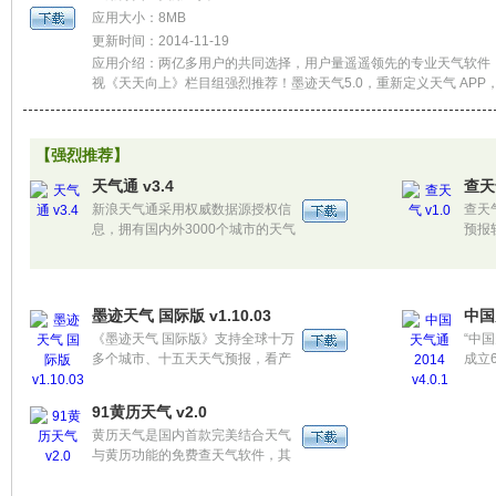
应用大小：8MB
更新时间：2014-11-19
应用介绍：两亿多用户的共同选择，用户量遥遥领先的专业天气软件
视《天天向上》栏目组强烈推荐！墨迹天气5.0，重新定义天气 APP
面，精美天气动画，贴心功能体验，提速50％省流量30％。
【强烈推荐】
天气通 v3.4
查天气
新浪天气通采用权威数据源授权信
查天
息，拥有国内外3000个城市的天气
预报
预报和实时天气预警信息；更可查
友分
看大城市的逐小时预报和空气质量
息，
指数。
墨迹天气 国际版 v1.10.03
中国天
《墨迹天气 国际版》支持全球十万
“中
多个城市、十五天天气预报，看产
成立
品界面，还会有：实时环境温度、
手机
实时体感温度、每日温度趋势、风
如一
91黄历天气 v2.0
力、适度、气压值等全面的天气信
黄历天气是国内首款完美结合天气
息查询。
与黄历功能的免费查天气软件，其
特点是黄历专业、天气准确、覆盖
城市广、省流量、界面精美、预警