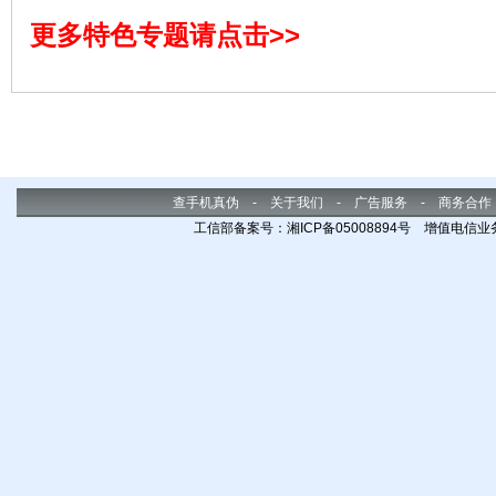
贴心提醒。软件自发布以来，已经
更多特色专题请点击>>
成为超过千万用户的选择，是众多
电子市场推荐的装机必备软件之
一。
查手机真伪
-
关于我们
-
广告服务
-
商务合作
工信部备案号：湘ICP备05008894号 增值电信业务