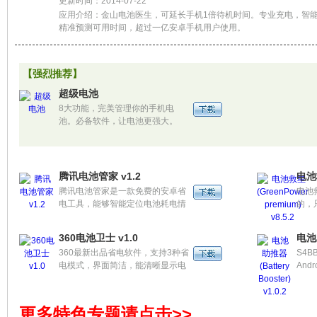
更新时间：2014-07-22
应用介绍：金山电池医生，可延长手机1倍待机时间。专业充电，智
精准预测可用时间，超过一亿安卓手机用户使用。
【强烈推荐】
超级电池
8大功能，完美管理你的手机电
池。必备软件，让电池更强大。
腾讯电池管家 v1.2
电池救
腾讯电池管家是一款免费的安卓省
电池救
电工具，能够智能定位电池耗电情
的，
况，精准预估可用时间，并提供深
并节
度的CPU省电模式、完善的充电阶
360电池卫士 v1.0
电池助
段展示、充满提醒以及专业的电池
360最新出品省电软件，支持3种省
S4BB
保养知识，帮您最大限度的延长电
电模式，界面简洁，能清晰显示电
An
池使用时间和寿命。
池剩余电量和电量消耗比较大的软
间！
件，支持桌面插件。
电池
满创
更多特色专题请点击>>