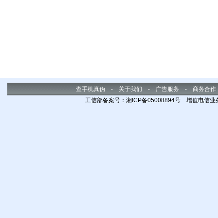
查手机真伪
-
关于我们
-
广告服务
-
商务合作
工信部备案号：湘ICP备05008894号 增值电信业务