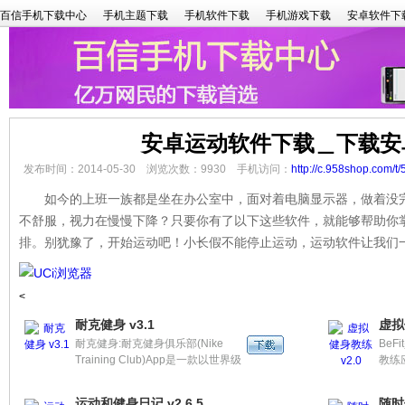
百信手机下载中心
手机主题下载
手机软件下载
手机游戏下载
安卓软件下
安卓运动软件下载＿下载安
发布时间：2014-05-30 浏览次数：9930 手机访问：
http://c.958shop.com/t/
如今的上班一族都是坐在办公室中，面对着电脑显示器，做着没完
不舒服，视力在慢慢下降？只要你有了以下这些软件，就能够帮助你
排。别犹豫了，开始运动吧！小长假不能停止运动，运动软件让我们
<
耐克健身 v3.1
虚拟
耐克健身:耐克健身俱乐部(Nike
Be
Training Club)App是一款以世界级
教练
的运动选手为灵感、并由专业教练
美身
群所研发的健身软件，内含超过60
运动和健身日记 v2.6.5
随时健