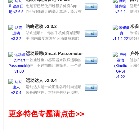
项自定义的训练计划，结合Nike专
您是否已经使用过很多健身App，
适用
业教练的语音指导和随选指示帮你
而他们都设计的毫无章法，既没有
随时
健身。 - NTC 訓練基本裝備介紹，
重要功能，界面设置也一团糟？那
长度
強化訓練的革新產品指南。
么健身时间就是一款非常适合您的
还能
咕咚运动 v3.3.2
米雀健
软件！健身时间是一款App，用以
体操
咕咚运动+ -- 你的手机健身减肥助
米雀
跟踪在健身中心的训练进度。
手 国内最受欢迎的运动健身减肥
爱好
APP（没有之一）重磅升级！让你
体魄
体验快乐、科技与时尚，轻轻松松
软件
运动跟踪(Smart Passometer) v1.00
户外运
获得健美身材！
器、
一款通过重力感应器来跟踪运动的
这款
目。
软件，不过功能比较简单。一个是
记录
通过计步器自动计算运动行程的距
动分
离；一个是统计真实的运动时间和
门别
运动达人 v2.0.4
中间休息时间。
的界
运动达人是一款汇集各种时尚运动
组，
装备的软件。本软件包括运动鞋、
运动衣、运动包、运动配件、健身
运动器械、健身计划、健身饮食等
内容。让你做一个运动达人！
更多特色专题请点击>>