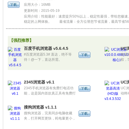
应用大小：16MB
更新时间：2015-05-19
应用介绍：性能最好：速度提升50%以上，稳定性最强，带给您极速
稳定的上网体验。 最省流量：全方位替您节省流量，最高节省56
底不愁。 最安全：集成腾讯安全管家安全检测，为网页浏览和购
付、文件下载保驾护航。
【强烈推荐】
百度手机浏览器 v5.6.4.5
UC浏
#百度浏览器5.3# 直达，绝不等
有逼
待！@一下，直达所需。
权，
2345浏览器 v6.1
UC浏
2345手机浏览器有免费打电话功
UC
能，这是国内首款真正具有免费打
动终
电话功能的手机浏览器。
WA
内G
搜狗浏览器 v1.1.1
适用
搜狗浏览器，完美同步电脑收藏
夹，打开网页更快，耗电量更小，
更省流量，界面简洁操作流畅。读
新闻、上淘宝、找小说、看视频、