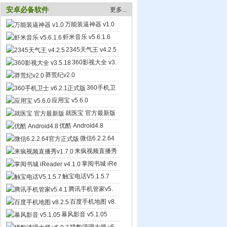
安卓必备软件
更多...
万能装逼神器 v1.0
虾米音乐 v5.6.1.6
2345天气王 v4.2.5
360影视大全 v3.
5.18
莽荒纪v2.0
360手机卫
士 v6.2.1正式版
应用宝 v5.6.0
就医宝 官方最新版
优酷 Android4.8
微信6.2.2.64
官方正式版
来疯视频直播秀
v1.7.0
掌阅书城 iRe
ader v4.1.0
触宝电话V5.1.5.7
腾讯手机管家v5.
4.1
百度手机地图 v8.
2.5
暴风影音 v5.1.05