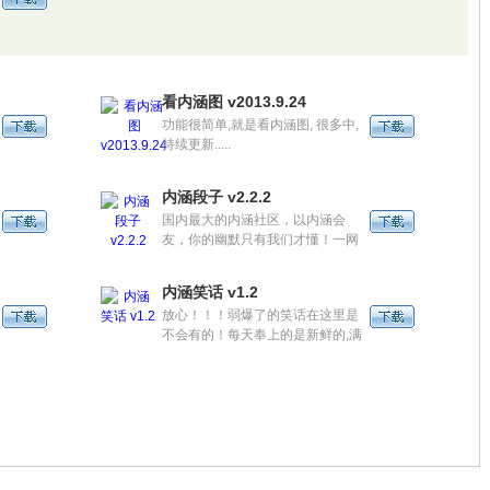
看内涵图 v2013.9.24
功能很简单,就是看内涵图, 很多中,
持续更新.....
内涵段子 v2.2.2
国内最大的内涵社区，以内涵会
友，你的幽默只有我们才懂！一网
打尽网络上最新鲜最流行的段子,专
业编辑团队每日更新!
内涵笑话 v1.2
放心！！！弱爆了的笑话在这里是
不会有的！每天奉上的是新鲜的,满
是亮点的,荤素搭配的,巨有内涵的
笑话段子。坐地铁的,等人的,睡不
着的,没事的,都可以来这里看看,绝
对不无聊。