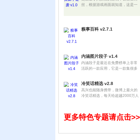
丝，根据游戏画面就知道，这是一
款非常坑爹的解谜游戏，午夜钟声
敲响，灰姑娘露出了屌丝本性……
游戏里充满各种诙谐、恶搞与龌
龊，玩家需要使用鼠标点击触发剧
糗事百科 v2.7.1
情，解开所有的谜团，帮助灰姑娘
完成屌丝的逆袭。
内涵图片段子 v1.4
内涵段子是最近在免费榜单上非常
活跃的一款应用，它是一款集很多
笑话、恶搞类的文章于一身的应
用。
冷笑话精选 v2.8
高兴也能随身携带，微博上最火的
冷笑话精选，每天给超越2000万人
带来高兴。每日赠给最精彩冷笑
话，肯定是您居家游览、行走江湖
的必备猛药！
更多特色专题请点击>>