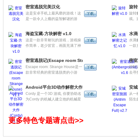
一扇拥有门的房间内，要想打开这
画的
密室逃脱完美汉化
旋转
扇门，需要把里面的每一扇门都打
哦！
这是安卓手机上最风靡的游戏！这
旋转
开，才能够出去。主要是抓细节，
能给
是一款令人上瘾的益智解谜的游
戏。
推理，再加各种道具的配合使用来
令人
戏。要想把密室的门打开，逃出密
在密
完成。
哦！
室，你首先得解决一个个难题和未
门逃
海盗宝藏-方块解密 v1.0
水滴
知的谜题，从而解锁新的关卡!每个
转设
这是一款非常耐玩的游戏，游戏操
水滴解
关卡都有不同的难题要解决，你可
拟按
作简单，老少皆宜，画面充满了神
一款
以尝试任何可能解锁的方式，比如
的地
秘的海盗色彩。游戏中移动方块，
一间
利用重力感应摇动手机，晃动，拖
游戏
并把相同颜色的方块排列成一直
任务
动，甚至还要打开马桶等等。每一
景，
密室逃脱记(Escape room Strange House) v1.1
密室逃
线，即可消除方块。在规定的时间
归于
关都是一个未知的迷，等你去把他
个关
Escape room: Strange House是一
控制
内消除一定量的方块后，可以进入
我，
们破解！高智商的益智解密游戏,让
款非常经典的密室逃脱类的小游
去寻
下一关卡。游戏共分为两种模式，
画面
你在解谜中增添不少乐趣。
戏，存在于多个平台上，画面并不
前逃
可以满足不同玩家的需求。
算是非常的精美，但是游戏的可玩
Android平台3D动作解密大作(Cordy) v1.32
安城密
度却相当的高。
Cordy 是一个3D 游戏, 你要协助名
从一
为Cordy 的机械人建立他的机械星
陌生
球。 游戏中，你要控制Cordy 在
室并
3D 场景下展开旅程，你要利用木
密！
箱木桶通过障碍。而画面右上角就
尽脑
更多特色专题请点击>>
显示你收集到的齿轮和Cordy 的电
解开
量。