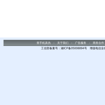
查手机真伪
-
关于我们
-
广告服务
-
商务合作
工信部备案号：湘ICP备05008894号 增值电信业务