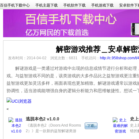
百信手机下载中心
手机主题下载
手机软件下载
手机游戏下载
安卓软件下
解密游戏推荐＿安卓解密
发布时间：2014-04-02 浏览次数：6831 手机访问：
http://c.958shop.com/t/
解谜游戏是一类通过对游戏中出现的信息或情节进行分析和处理，
戏。与益智游戏不同的是，该类游戏的大多作品比之益智游戏更注重
益智游戏更加灵活多样，画面表现也更加精致。解谜游戏通常以游戏
协调性，适当游戏能增强自身的逻辑分析能力和思维敏捷性。想试一
<
逃脱本色2 v1.0.0
史上
《逃脱本色2（Doors And Rooms
史上
2）》是一款新的益智解谜类游
错的
戏，该游戏主要内容是将自己困在
作爲