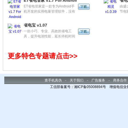
ET省电管家 v1.7 For Android
省电精
ET省电管家是一款专为Android手
由盛
机开发的实用电量管理软件，没有
节电
繁琐的设置步骤，只需您开启ET省
弱，
电管家，即可帮您的手机节省电
于耗
省电宝 v1.07
量，延长手机的使用时间，更带有
用户
一款小巧、专业、高效的省电工
WIFI、蓝牙、移动网络等常用的硬
制一
具，提升电池性能，延长待机时间
件快捷开关，方便实用!
智能
高达50%！
意启
高待
的电
更多特色专题请点击>>
查手机真伪
-
关于我们
-
广告服务
-
商务合作
工信部备案号：湘ICP备05008894号 增值电信业务