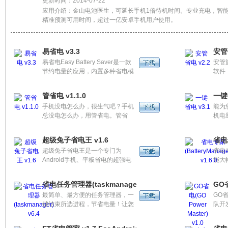
更新时间：2014-07-22
应用介绍：金山电池医生，可延长手机1倍待机时间。专业充电，智
精准预测可用时间，超过一亿安卓手机用户使用。
易省电 v3.3
安管
易省电Easy Battery Saver是一款
安管
节约电量的应用，内置多种省电模
软件
式供选择。
长手
耗电
管省电 v1.1.0
一键
电池
手机没电怎么办，很生气吧？手机
能为
实用
总没电怎么办，用管省电。管省
机电
情况
电，一个智能的专业电量管理软
击省
件，可帮助您节省大量电量，延长
认省
超级兔子省电王 v1.6
省电专
手机续航时间，包括一键节电、耗
GP
超级兔子省电王是一个专门为
省电
电项快捷开关、预计可用时间、健
音、
Android手机、平板省电的超强电
能大
康充电、电池保养、耗电统计、省
量管理软件，你不需要知道什么东
电模式等实用功能，让您一手掌握
西费电，只需要打开1-3档的省电
手机耗电情况，科学管理电量。延
省电任务管理器(taskmanager) v6.4
GO省
模式，软件会自动为你开启想要的
长电池寿命！
最简单、最方便的任务管理器，一
GO省
省电强度，我们直接减少手机硬件
键结束所选进程，节省电量！让您
队开
上的电力供应，这是任何其它同类
的爱机运行顺畅！！
可以
软件所做不到的，所以也只有省电
支持
王才能真正做到有效省电。