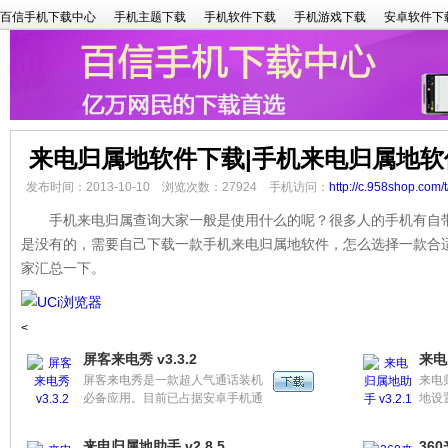
百信手机下载中心
手机主题下载
手机软件下载
手机游戏下载
安卓软件下
来电归属地软件下载|手机来电归属地软
发布时间：2013-10-10 浏览次数：27924 手机访问：
http://c.958shop.com/
手机来电归属查询大家一般是使用什么的呢？很多人的手机有自带
是没有的，需要自己下载一款手机来电归属地软件，怎么选择一款合
家汇总一下。
<
屏客来电秀 v3.3.2
来电
屏客来电秀是一款超人气通话装机
来电
必备应用。目前已占据安卓手机通
地设
话类应用50%（一半）以上用户市
场份额。提供个性通话主题和海量
来电归属地助手 v2.8.5
360