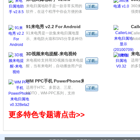
来电大头贴，让通话屏幕精彩show
来电归属地助手是一款非常实用的
360
不停。最新缤纷礼包华丽登场，海
软件，在这个程序中你会方便的体
强类
量福利惊喜不停，来电独享高大上
会到给你带来的便利哦！但是：由
项业
的屏客通话服务。
于iPhone的限制，未保存在通讯录
更轻
91来电秀 v2.2 For Android
Cal
的号码打来电话时无法实时显示归
91来电秀是一款集来电归属地显
Cal
属地信息。
示、来电防火墙和SNS分享多种功
Mob
能于一身的来电管理软件。他还可
属地
以自动更新好友的头像大头贴、分
3D视频来电提醒-来电视铃
来电
享好友的心情。让您轻松感受来电
来电视铃支持用3D视频当做来电提
适用于
互动的体验。
醒，当有来电时，自动播放用户设
的多
置好的来电视频，产品附赠一条免
想等
费产品供用户体验。免费产品为3D
QVG
WM PPC手机 PowerPhone来电归属地v0.32Beta2
制作，画面色彩鲜艳、细节突出、
适用于HTC、多普达、三星、
播放流畅连贯、堪比DVD画质。想
MOTO，WM-PPC系列，支持
拥有更多视频铃声，进入视铃客户
WQVGA分辨率。PowerPhone来
端点击“下载更多视铃”。 MTV、游
电归属地v0.32Beta2
戏CG、美女模特、3D卡通等等精
彩视频都可以做为您的手机铃声，
更多特色专题请点击>>
甚至还能将自己手机拍摄的任何视
频做为来电铃声。