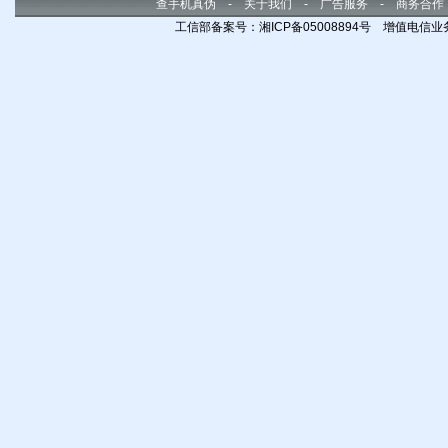
查手机真伪
-
关于我们
-
广告服务
-
商务合作
工信部备案号：湘ICP备05008894号 增值电信业务