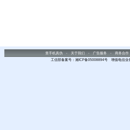
查手机真伪
-
关于我们
-
广告服务
-
商务合作
工信部备案号：湘ICP备05008894号 增值电信业务