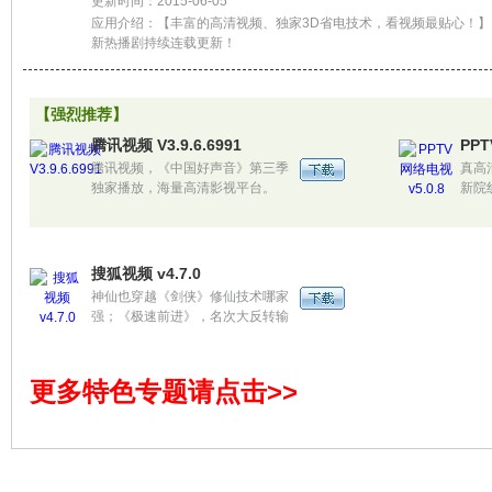
更新时间：2015-06-05
应用介绍：【丰富的高清视频、独家3D省电技术，看视频最贴心
新热播剧持续连载更新！
【强烈推荐】
腾讯视频 V3.9.6.6991
PPT
腾讯视频，《中国好声音》第三季
真高
独家播放，海量高清影视平台。
新院
【本周最新更新内容精华推
PP
荐，为您精彩呈现】 《中国好
影视
声音》第三季独家播放，导师盛大
线观
揭幕
艺、
搜狐视频 v4.7.0
讯”
神仙也穿越《剑侠》修仙技术哪家
费，
强；《极速前进》，名次大反转输
件。
赢谁能定，各国人文美景饱眼福；
三年雪藏版《风中奇缘》剪不断的
宫斗理还乱的虐恋升级；《航海
更多特色专题请点击>>
王》起航，看航海日记，拥有童心
不变老~11月秋季强档，降临于
此！