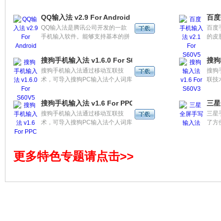
能、首选率高、响应速度快等优秀
合”
基础品质。
QQ输入法 v2.9 For Android
百度手
QQ输入法是腾讯公司开发的一款
百度
手机输入软件。能够支持基本的拼
的皮
音、英文、五笔、笔画、数字符号
赏心
输入，还支持手写、整句输入、智
换肤
搜狗手机输入法 v1.6.0 For S60V5
搜狗输
能纠错等扩展功能，以满足用户不
有强
搜狗手机输入法通过移动互联技
搜狗
同需求。
表、
术，可导入搜狗PC输入法个人词库
联技
富的
到手机中，满足用户个人输入习惯
词库
快捷
从PC延展到手机的需求、方便用户
习惯
搜狗手机输入法 v1.6 For PPC
三星
使用，做到电脑上有、手机上也
用户
搜狗手机输入法通过移动互联技
三星
有。
也有
术，可导入搜狗PC输入法个人词库
了方
到手机中，满足用户个人输入习惯
对用
从PC延展到手机的需求、方便用户
了用
使用，做到电脑上有、手机上也
更多特色专题请点击>>
有。