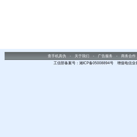
查手机真伪
-
关于我们
-
广告服务
-
商务合作
工信部备案号：湘ICP备05008894号 增值电信业务