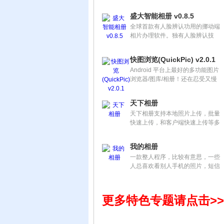
它可以毫不费力地将多个精彩瞬间
制作成一个精美的专辑，只需要通
盛大智能相册 v0.8.5
过一些简单的操作。
全球首款有人脸辨认功用的挪动端
相片办理软件。独有人脸辨认技
能，从您的相册中找出人脸并主动
分类，在相关手机通讯录后，便可
快图浏览(QuickPic) v2.0.1
直接点击人脸拨打电话，发送短
Android 平台上最好的多功能图片
信，让您的相片活起来；按工夫，
浏览器/图库/相册！还在忍受又慢
人物等方法办理相片，使您在成百
又不清晰的自带图库？！赶紧尝试
上千的相片中寻觅方针，变得垂手
一下更小巧、更快速、更清晰、更
可得，不再“众里寻他”。
天下相册
强大的Android 平台上最好的看图
天下相册支持本地照片上传，批量
利器：快图浏览！
快速上传，和客户端快速上传等多
种上传方式。提供在线网络相册的
稳定储存，相册空间图片外链\摄影
我的相册
分享展示等服务。天下相册，留住
一款整人程序，比较有意思，一些
这一刻的美丽!
人总喜欢看别人手机的照片，短信
等等一些隐私，使用这个软件，至
少会把它吓到，让他记住好奇心太
强也是不好的（放心，不会出问
更多特色专题请点击>>
题）。