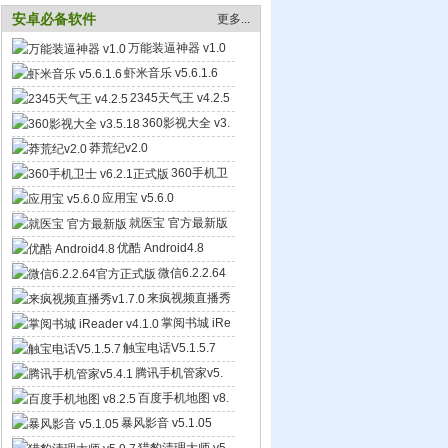
安卓必备软件
更多...
万能装逼神器 v1.0
虾米音乐 v5.6.1.6
2345天气王 v4.2.5
360影视大全 v3.
5.18
莽荒纪v2.0
360手机卫
士 v6.2.1正式版
应用宝 v5.6.0
就医宝 官方最新版
优酷 Android4.8
微信6.2.2.64
官方正式版
来疯视频直播秀
v1.7.0
掌阅书城 iRe
ader v4.1.0
触宝电话V5.1.5.7
腾讯手机管家v5.
4.1
百度手机地图 v8.
2.5
暴风影音 v5.1.05