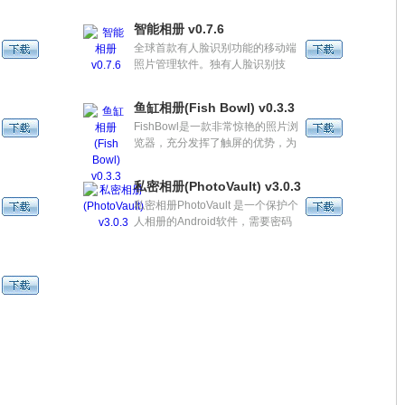
智能相册 v0.7.6
全球首款有人脸识别功能的移动端
照片管理软件。独有人脸识别技
术，从您的相册中找出人脸并自动
分类，在关联手机通讯录后，便可
鱼缸相册(Fish Bowl) v0.3.3
直接点击人脸拨打电话，发送短
FishBowl是一款非常惊艳的照片浏
信，让您的照片活起来；按时间，
览器，充分发挥了触屏的优势，为
人物等方式管理照片，使您在成百
你演绎灵动的照片浏览方式。
上千的照片中寻找目标，变得轻而
易举，不再'众里寻他'。
私密相册(PhotoVault) v3.0.3
私密相册PhotoVault 是一个保护个
人相册的Android软件，需要密码
才能进入，而且操作简单，只要长
按图片即可移动位置，如果有个人
隐私的照片，这款软件还是非常有
必要的。