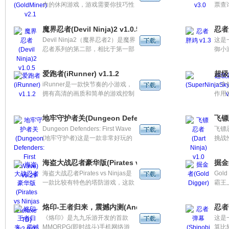
力的休闲游戏，游戏需要你技巧性
票查
和灵活性控制一名黄金矿工，把底
在何
下的黄金给挖取出来。游戏虽然有
查询
魔界忍者(Devil Ninja)2 v1.0.5
忍者
些简单，但还是相当的考验你的反
Devil Ninja2（魔界忍者2）是魔界
这是
应能力的。
忍者系列的第二部，相比于第一部
御小
做了些许提升，任务就是消灭敌
鸡，
人。
胖鸡
爱跑者(iRunner) v1.1.2
超级忍
iRunner是一款快节奏的小游戏，
一个
拥有高清的画质和简单的游戏控制
作用
方式，游戏中你将扮演一个拥有可
过1
爱发型的小人尽可能快的感到目的
和水
地牢守护者关(Dungeon Defenders: First Wave) v5.29
飞镖忍
地。
趣，
Dungeon Defenders: First Wave
飞镖
(地牢守护者)这是一款非常好玩的
挑战
游戏，同样也是基于虚幻引擎开
是你
发，加上卡通渲染风格，其画面表
通过
海盗大战忍者豪华版(Pirates vs Ninjas Deluxe TD) v2.0.
掘金者
现力毋庸置疑。游戏提供了丰富的
海盗大战忍者Pirates vs Ninjas是
Gol
游戏内容！
一款比较有特色的塔防游戏，这款
霸王
游戏的一个特色就是角色的不固
中你
定。
具，
烙印-王者归来，震撼内测(Android版)
忍者弹
时你
《烙印》是九九乐游开发的首款
这是
MMORPG(即时战斗)手机网络游
算比