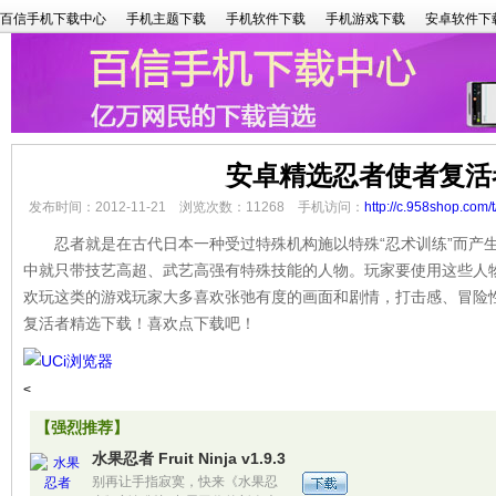
百信手机下载中心
手机主题下载
手机软件下载
手机游戏下载
安卓软件下
安卓精选忍者使者复活
发布时间：2012-11-21 浏览次数：11268 手机访问：
http://c.958shop.com/
忍者就是在古代日本一种受过特殊机构施以特殊“忍术训练”而产生
中就只带技艺高超、武艺高强有特殊技能的人物。玩家要使用这些人
欢玩这类的游戏玩家大多喜欢张弛有度的画面和剧情，打击感、冒险
复活者精选下载！喜欢点下载吧！
<
【强烈推荐】
水果忍者 Fruit Ninja v1.9.3
别再让手指寂寞，快来《水果忍