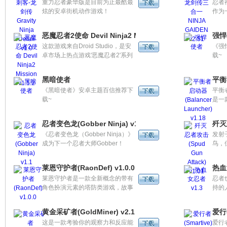
重力忍者豪华版是目前为止最酷最
忍者
量。
炫的安卓街机动作游戏！
作为
能快
龟的
作技
吧。
恶魔忍者2使命 Devil Ninja2 Mission v1.1.2
强悍
这款游戏来自Droid Studio，是安
《强
卓市场上热点游戏'恶魔忍者2'系列
载~
的最新版本! 这个新的版本中游戏
的画面做了一些修改，图像看起来
黑暗使者
平衡者
更加清楚，而且里面人物看起来也
《黑暗使者》安卓主题百信推荐下
平衡者
更大了一点。
载~
是一
非常
贴近
忍者变色龙(Gobber Ninja) v1.1
歼灭忍
管理
《忍者变色龙（Gobber Ninja）》
发射
乐中
成为下一个忍者大师Gobber！
鸟，
Gobber是一个可以执行最不可思议
的飞行特技的变色龙。
莱恩守护者(RaonDef) v1.0.0
热血
莱恩守护者是一款全新概念的带有
忍者
角色扮演元素的塔防类游戏，故事
持的
的始末都在一座岛上展开。玩家必
的热
须获取能量，召唤防御塔并且配合
来攻
黄金采矿者(GoldMiner) v2.1
爱行者
英雄的操控防御，最终打败敌人。
作，
这是一款考验你的观察力和反应能
爱行者
游戏中一共有三个英雄可以选择。
样的