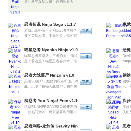
者》新年版切出属于你的新春大
奖！崭新的同屏对战模式带领玩家
进入一个全新的水果浪潮时代，彻
底抛弃单一枯燥的娱乐模式，让玩
家体验到随时的娱乐快感。
忍者传说 Ninja Saga v1.1.7
鬼武者
游戏玩家扮演一个刚从忍者学校毕
疯狂
业的菜鸟忍者。不幸的是，你的家
自古
乡遭到神秘的邪恶势力的攻击，你
森恐
的家乡危在旦夕！你必须找出原因
及尘
喵星忍者 Nyanko Ninja v1.0.4
恶魔忍
来保卫你的家乡。命运的齿轮开始
分布
喵星忍者安卓版，王者归来！ 看这
Devi
转动，你开始踏上征途。
世界
里！看这里！喵星忍者会武术，谁
Ni
乐。
也挡不住！ 来吧！来吧！怎样才能
错的
索，
成为一名真正的喵星忍者，加入喵
相比
忍者大战僵尸 Ninzom v1.0
钢铁侠
星大战无敌BOSS的团队，英雄不
做了
忍者VS僵尸，酷酷的忍者和僵尸对
钢铁侠
问出处。带上帅气的护身武器，一
晰，
战。玩腻了植物大战僵尸，我们来
Iro
路前进，前面的挑战和胜利的曙光
一点
玩玩看忍者和僵尸的对战！游戏中
书，
都在向你招手！
差别
的忍者可以随意变换道具，远距离
事有
事情
柳忍者 Yoo Ninja! Free v1.10
疾步旅
可以使用飞镖，近距离可以使用锋
还可
这是RUNNERGAMES公司开发的
疾步旅
利的刀剑。
然内
一款热门游戏，玩家需要利用重力
失山
精美
感应操控忍者在陌生的世界里不断
和飞
前进! 点击屏幕就可以跳上跳下，
魔法
忍者刺客-龙剑传 Gravity Ninja Delux v1.0
忍者龙
跑过去避开障碍物。
当积