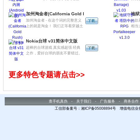
戏。3D建模转2D的游戏画面色彩
或重
鲜亮、场景逼真展现方式，是第一
以选
加州淘金者(California Gold Rush) 1.2.10
地狱守
个真正将PC网游的游戏画面呈现在
式以
加州淘金者 - 在这个词的完整意义
一款
手机网游里的颠覆之作。游戏中存
上的就是淘金！ 我们正等着穿越土
相当
在两大阵营，其中包括人类、精灵
地，以便找到黄金神器，它位于大
波又
等4个种族，每个种族都有各自的
地深处的某个地方，这将是一个迷
的威
信仰和渊源。
Nokia台球 v31简体中文版
人的旅程。沿途你将要经过许多周
守护
超棒的台球游戏 真实感超强 经典
围设置的陷阱，你必须冒险去摧毁
之作，爱好台球的朋友不要错过。
敌人试图阻止我们的所有陷阱，最
重要的是 - 找到大量的黄金！
更多特色专题请点击>>
查手机真伪
-
关于我们
-
广告服务
-
商务合作
工信部备案号：湘ICP备05008894号 增值电信业务