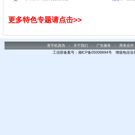
3230、6260、6600、6620、
华丽
6630、6670、6680、6681、
像。
6682、7610、N70、N72、N90、
感，
更多特色专题请点击>>
QD；摩托罗拉 v1000；三星
D700、D710、D720、D728、
D730、Z600；松下 X700、
X800；联想 P930。
查手机真伪
-
关于我们
-
广告服务
-
商务合作
工信部备案号：湘ICP备05008894号 增值电信业务