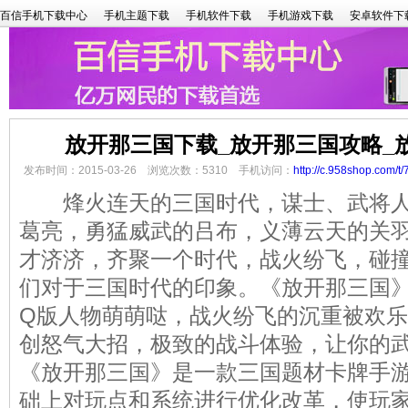
百信手机下载中心
手机主题下载
手机软件下载
手机游戏下载
安卓软件下
放开那三国下载_放开那三国攻略_
发布时间：2015-03-26 浏览次数：5310 手机访问：
http://c.958shop.com/t/
烽火连天的三国时代，谋士、武将人
葛亮，勇猛威武的吕布，义薄云天的关
才济济，齐聚一个时代，战火纷飞，碰
们对于三国时代的印象。《放开那三国
Q版人物萌萌哒，战火纷飞的沉重被欢
创怒气大招，极致的战斗体验，让你的
《放开那三国》是一款三国题材卡牌手
础上对玩点和系统进行优化改革，使玩