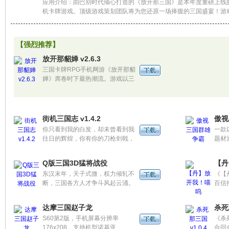
应用介绍：由巴别时代倾心打造的《放开那三国》是本年度重磅上线
机卡牌游戏。顶级游戏策划团队将为您还原一场捧腹的三国盛宴！游
将化身乱世的救主，组建属于自己的最强队伍，招募数百位三国名将
铁马，横扫中原！
【强烈推荐】
放开那貂婵 v2.6.3
三国卡牌RPG手机网游《放开那貂
婵》席卷时下最热潮流。游戏以三
国经典故事为背景，剧情轻松诙
谐，画风酷炫精致。玩家扮演主公
的角色，带领三国众多名将、过关
斩将、征战沙场，成就一统霸业。
街机三国志 v1.4.2
傲视
你只看到我的白发，却未曾看到我
一款
往日的辉煌，你有你的刀枪剑戟，
题材
我有我的百步穿杨，你否定我的现
为魏
在，我决定我的暮年，你嘲笑我廉
史，
Q版三国3D猛将战役
【丹
颇老矣，不配出战，我可怜你总是
行三
东汉末年，天子式微，权力倾轧不
《【
躲在盾牌之后，你可以轻视我的年
贯，
断，三国各方人才争斗风起云涌。
百信
迈，我会证明这是谁在主宰的战
沙场
融合仁、义、忠、善、美、真等观
场，战斗是注定孤独的旅行，路上
念为一体，Q版手游三国强势来
少不了流血和伤痛，但那又怎样，
达摩三国赵子龙
杀死那
袭！
哪怕遍体鳞伤也要战的漂亮！
S60第2版，手机屏幕分辨率
《杀
176x208，支持机型诺基亚
合回