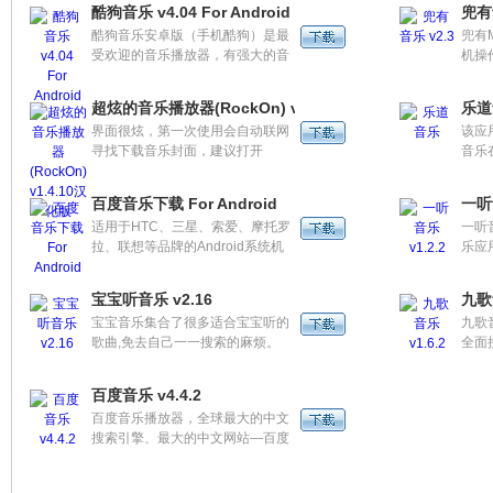
酷狗音乐 v4.04 For Android
兜有
能给你！！ 歌单找起来更方
轻松，
酷狗音乐安卓版（手机酷狗）是最
兜有M
便！！个性推荐，分分钟投你所
受欢迎的音乐播放器，有强大的音
机操
好！！
乐搜索和高速下载功能、全球最全
放，
音乐曲库，最专业的音频解码核心
乐播
超炫的音乐播放器(RockOn) v1.4.10汉化版
乐道
技术，完美实现各种音频格式的高
匹配
界面很炫，第一次使用会自动联网
该应
保真播放。
放音
寻找下载音乐封面，建议打开
音乐
智能
WIFI。
有w
百度音乐下载 For Android
一听音
适用于HTC、三星、索爱、摩托罗
一听
拉、联想等品牌的Android系统机
乐应
型，手机屏幕分辨率320*480。百
版曲
度音乐下载
畅便
宝宝听音乐 v2.16
九歌音
荐。
宝宝音乐集合了很多适合宝宝听的
九歌
受，
歌曲,免去自己一一搜索的麻烦。
全面
无处
量歌
音乐
富的
百度音乐 v4.4.2
购等
百度音乐播放器，全球最大的中文
搜索引擎、最大的中文网站—百度
旗下的音乐播放器。