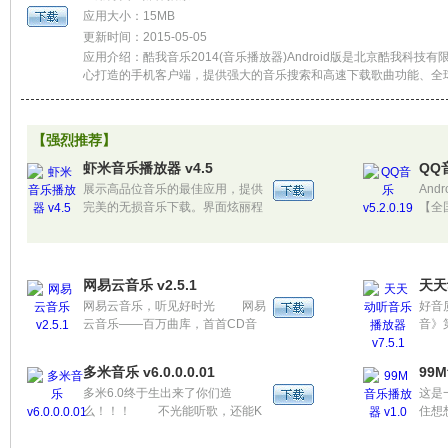
应用大小：15MB
更新时间：2015-05-05
应用介绍：酷我音乐2014(音乐播放器)Android版是北京酷我科技有
心打造的手机客户端，提供强大的音乐搜索和高速下载歌曲功能、全
乐曲库，最专业的音频解码核心技术，完美实现各种音频格式的高保
是目前最受android用户欢迎的免费手机播放器。
【强烈推荐】
虾米音乐播放器 v4.5
QQ音
展示高品位音乐的最佳应用，提供
And
完美的无损音乐下载。界面炫丽程
【全
度秒杀市面上所有手机音乐播放
收录
器，最全面的音乐内容 ，各大主流
让你
视频播放器里面的主题曲，插曲，
背景音乐均能下载。
网易云音乐 v2.5.1
天天
网易云音乐，听见好时光 网易
好音
云音乐——百万曲库，首首CD音
音》
质无限听！ 千位音乐人入驻，
频，
亲身为你推荐好音乐！
多米音乐 v6.0.0.0.01
99
多米6.0终于生出来了你们造
这是
么！！！ 不光能听歌，还能K
住想
歌了啊你们造么！！ 搜索更简
控制
单！！不管你想要啥，反正咱全都
么，