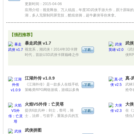
更新时间：2015-04-06
应用介绍：视觉释放、万人炫战，年度3D武侠手游大作，原汁原味的
湖，多人无限制同屏竞技，酷炫坐骑，超牛豪侠等你来拿。
【强烈推荐】
暴走武侠 v1.7
武侠
视觉系，潮武侠！2014年3D卡牌
《武
时代，首款U3D武侠卡牌巅峰之作
侠R
《暴走武侠》震撼来袭，引爆全民
各部
武侠盛宴！
一位
任，
（超
江湖外传 v1.0.9
真-武
《江湖外传》是一款多人在线手机
武林
策略类RPG网络游戏，游戏以多角
抢夺
色、日常/隐藏任务、多人副本、采
矿、完美在线竟技PK，及帮派系统
火焰VS外传：亡灵塔
大侠传
（帮派对战、帮派升级等）为主
提供6款兵种：剑士，祭司，骑
在《
线，通过紧张刺激的战斗向玩家展
士，法师，弓箭手，重装步兵的互
情仇
现出北宋末年战乱四起，各路英豪
补长短。 提供6层级别：C，B，
古龙
通过种种险阻召开武林大会推举武
A，R，SR，SSR，各自遇强越
典作
林盟主
武侠拼图
强。 配备多达50招技能，让你的佣
温浩