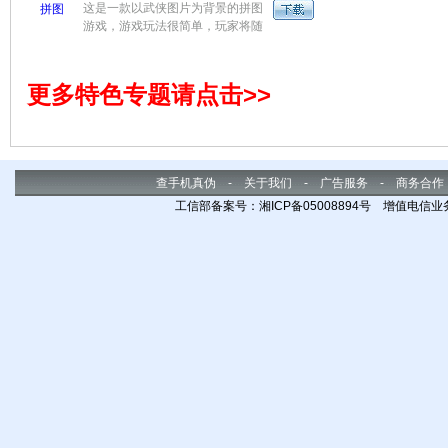
这是一款以武侠图片为背景的拼图
兵如虎添翼！ 配备多达400种神兵
游戏，游戏玩法很简单，玩家将随
利器，助你对抗亡灵大军！ 超华丽
机摆放的图块拼接成一幅完整的图
的招式展现，保证让你目不暇给！
片视为胜利。游戏配合经典的武侠
高度神秘的亡灵塔，与雅木一起并
音乐，令人心旷神怡。酷爱武侠的
肩作战，击败强敌！
更多特色专题请点击>>
玩家可以玩玩，试着把七零八乱的
图片拼出完美的武侠明星。
查手机真伪
-
关于我们
-
广告服务
-
商务合作
工信部备案号：湘ICP备05008894号 增值电信业务