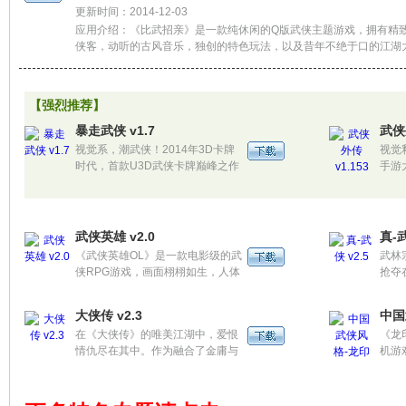
更新时间：2014-12-03
应用介绍：《比武招亲》是一款纯休闲的Q版武侠主题游戏，拥有精
侠客，动听的古风音乐，独创的特色玩法，以及昔年不绝于口的江湖
兵利器和绝世神功，随手一点，让你轻松体验江湖中的儿女情长！
【强烈推荐】
暴走武侠 v1.7
武侠外
视觉系，潮武侠！2014年3D卡牌
视觉
时代，首款U3D武侠卡牌巅峰之作
手游
《暴走武侠》震撼来袭，引爆全民
多人
武侠盛宴！
超牛
武侠英雄 v2.0
真-武
《武侠英雄OL》是一款电影级的武
武林
侠RPG游戏，画面栩栩如生，人体
抢夺
各部位清晰可见。游戏中你将扮演
一位少年英雄，肩负一派掌门之重
大侠传 v2.3
中国
任，招揽奇侠异士，网罗天下神兵
在《大侠传》的唯美江湖中，爱恨
《龙
（超过300种绝世兵刃）！
情仇尽在其中。作为融合了金庸与
机游
古龙毕生心血的手机游戏，百部经
触摸
典作品，千位武林人物，将让你重
模式
温浩瀚武侠梦！
适合