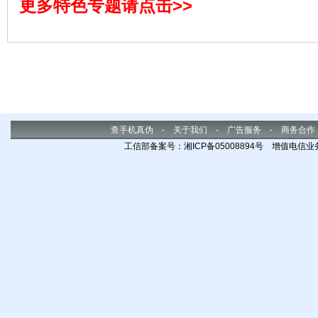
更多特色专题请点击>>
理的
间，
查手机真伪
-
关于我们
-
广告服务
-
商务合作
工信部备案号：湘ICP备05008894号 增值电信业务