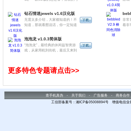
以试试。
则常
卡片
钻石情迷jewels v1.6汉化版
beb
们提
无需太多介绍，大家都知道的！不
非常
起来
知道，那就看图说话，你一定知道
着非
的。
模式
等大
泡泡龙 v1.0.3简体版
“泡泡龙”，最经典的休闲益智类游
戏，从家用机到街机，最后又来到
手机上。完全的让你用Android系
统体验泡泡龙给我们带来最经典的
快乐！
更多特色专题请点击>>
查手机真伪
-
关于我们
-
广告服务
-
商务合作
工信部备案号：湘ICP备05008894号 增值电信业务