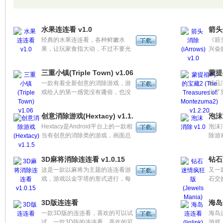
连看，卖萌可耻？卖萌不可耻~每
成功完成一关就可以看美女图片
哦。
水果连连看 v1.0
箭头消
经典的水果连连看，各种鲜嫩水
《箭头
果，让玩家食指大动，不过不要光
兴奋
顾着流口水而耽误了游戏哦，喜欢
间！
玩游戏的朋友不容错过哦~每成功
在他
三重小镇(Triple Town) v1.06
蒙提祖
完成一关就可以看美女图片哦。
相匹
一款有着全新创意的消除游戏，游
精品
的方
戏给人的第一感觉没有庸俗，也没
出了
和清
有不适，赤裸裸的深绿色调不算迷
消除
人，但隐约流露出的和谐舒适感却
中增
创意消除游戏(Hextacy) v1.1.5
泡沫
很是吸引人。配合间歇走动的迷你
入游
Hextacy是Android平台上的一款相
泡沫
村民和缩小版的小镇全景，不似华
当有创意的消除类的游戏，画面总
除游
丽更胜华丽。
体上比较精练，并不复杂，但是在
式，
游戏可玩性方面，这款游戏还是可
3D麻将消除连连看 v1.0.15
钻石迷
圈可点的，值得你尝试一下！
这是一款以麻将为主题的连连看游
又一
戏，游戏以金字塔的形式进行，每
石交
一层只能消同一层的牌，一款挺耐
颜色
玩的游戏。
美，
3D版连连看
海岛连
一款3D版的连连看，喜欢的可以试
海岛
试。一款3D版的连连看，喜欢的可
游戏