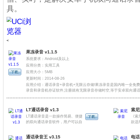
具。
<
果冻录音 v1.1.5
系统要求：Android及以上
应用分类：实用工具
应用大小：5MB
更新时间：2014-08-26
应用介绍：通话录音+录音机+无限云存储!果冻录音是国内唯一全免
录音和录音机存证软件,注册就有无限录音存储时空,等于安卓双向通
器和海量录音笔。畅享通话录音、录音同步云存储和通话录音存证鉴
随地记录、收藏、分享通话录音和录音！
LT通话录音 v1.3
索尼
LT通话录音是一款操作简易、便捷
《索尼
的双向通话录音软件，用户可以自
款适
定义通话录音模式，录音文件格
方S
式，录音联系人，以方便存证。
用程
通话录音王 v3.15
电话
慧型