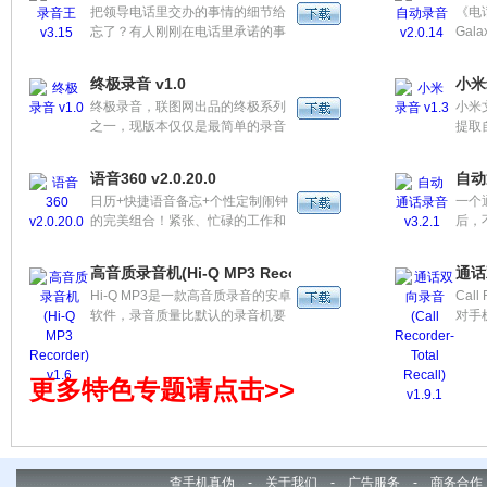
把领导电话里交办的事情的细节给
《电话
观的
忘了？有人刚刚在电话里承诺的事
Gal
制、
情立马变了卦？……，不用怕，通
台上
及其
话录音王来给你帮忙。 通话录音
它最
终极录音 v1.0
小米
王，是一款自动对通话过程进行录
And
终极录音，联图网出品的终极系列
小米
音的应用，省电、实用，是你生活
之一，现版本仅仅是最简单的录音
提取
的好帮手。
及录音文件管理功能。细节功能未
录音
完善。希望可以收集到用户的需
本官
语音360 v2.0.20.0
自动
求，有建议或意见可以在设置界面
日历+快捷语音备忘+个性定制闹钟
一个
发送“意见所馈”告诉我们。感谢各
的完美组合！紧张、忙碌的工作和
后，
位支持。
学习中，还在为忘记某件重要的事
话，
情而担心吗？还在为浪费时间的文
接通
高音质录音机(Hi-Q MP3 Recorder) v1.6
通话双
本记录而烦恼吗？
录制
Hi-Q MP3是一款高音质录音的安卓
Call
定的
软件，录音质量比默认的录音机要
对手
高很多，可以实时录制44kHz的高
这是
质量MP3语音,。您还可以把录音内
助工
容通过电子邮件和蓝牙发送，或直
记录
更多特色专题请点击>>
接从SD卡复制录音内容。
记录
查手机真伪
-
关于我们
-
广告服务
-
商务合作