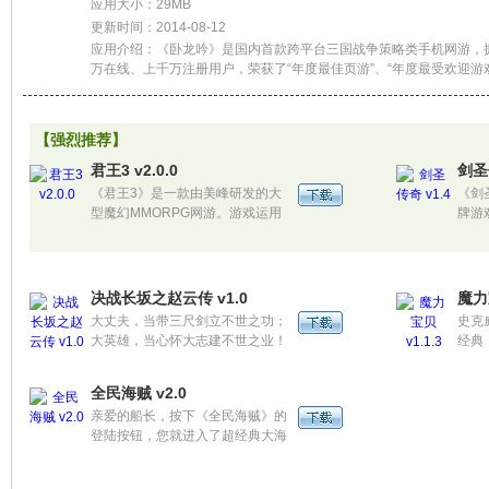
应用大小：29MB
更新时间：2014-08-12
应用介绍：《卧龙吟》是国内首款跨平台三国战争策略类手机网游，
万在线、上千万注册用户，荣获了“年度最佳页游”、“年度最受欢迎游戏
度最绿色游戏”、“年度最受期待”等众多大奖，囊括“金竹奖”、“金页奖”
运营大奖”等多个知名奖项。
【强烈推荐】
君王3 v2.0.0
剑圣
《君王3》是一款由美峰研发的大
《剑
型魔幻MMORPG网游。游戏运用
牌游
全新COCOSX引擎搭配个性手绘呈
背景
现出令人窒息的绝美画面。游戏在
近卫
《君王2》庞大世界观基础上创造
雄，3
了跌宕起伏的原创剧情，精彩副
身、
决战长坂之赵云传 v1.0
魔力宝
本、传奇Boss、热血军团战、酷炫
种大
大丈夫，当带三尺剑立不世之功；
史克
时装等海量玩法目不暇接。
颠覆
大英雄，当心怀大志建不世之业！
经典
验。
一支穿云箭，千军万马来相见！三
美世
国乱世群雄并起，英雄出世指点江
原汁
全民海贼 v2.0
山！在这里，让你箭之所至，所向
曾经
亲爱的船长，按下《全民海贼》的
无敌！
玩，
登陆按钮，您就进入了超经典大海
贼时代，百万小伙伴们陪你一起去
疯！