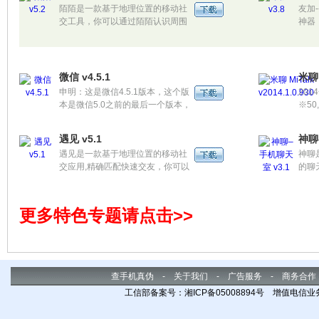
陌陌是一款基于地理位置的移动社
友加
交工具，你可以通过陌陌认识周围
神器
的陌生人或者朋友，免费发送语
区。
音、信息、图片、地图位置,还可绑
快来
定第三方应用(新浪微博、人人、豆
瓣),方便人与人之间更便捷和及时
微信 v4.5.1
米聊 
的联系。
申明：这是微信4.5.1版本，这个版
20
本是微信5.0之前的最后一个版本，
※50
5.0后的微信在界面上没有什么太大
※维
的变化，但在功能上已经开始臃肿
友 
遇见 v5.1
神聊
不堪了，相对于只需要一个纯净的
的人
遇见是一款基于地理位置的移动社
神聊
微信来说，这个版本还算简介了不
交应用,精确匹配快速交友，你可以
的聊
少，没有多余的游戏中心和5.0的一
随时随地认识附近的人，结交最合
片、
些新增功能。
意合拍的新朋友。国内首创智能邂
体信
逅游戏，给你绝对不一样的交友体
更多特色专题请点击>>
验，语音、视频、图片、地理位置
等多样沟通方式,遇见圈子、搭讪助
手、我是焦点，让你的交友之旅更
加丰富有趣。
查手机真伪
-
关于我们
-
广告服务
-
商务合作
工信部备案号：湘ICP备05008894号 增值电信业务