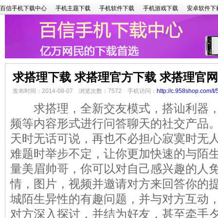
百信手机下载中心
手机主题下载
手机软件下载
手机游戏下载
安卓软件下
求搭理下载 求搭理官方下载 求搭理官
发布时间：2014-08-07 浏览次数：7572 手机访问：
http://c.958shop.com/t/
求搭理，全新交友模式，搭讪利器，
频等内容形式进行问答聊天的社交产品
天时无话可说，再也不必担心寂寞时无
难题时举步不定，让你更加快速的与陌
量美眉帅哥，你可以对自己感兴趣的人
情，图片，视频并邀请对方来回答你的
城陌生异性的有趣问题，并与对方互动
对方深入探讨，并结为好友，甚至牵手