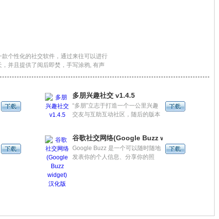
一款个性化的社交软件，通过来往可以进行
，并且提供了阅后即焚，手写涂鸦, 有声
多朋兴趣社交 v1.4.5
“多朋”立志于打造一个一公里兴趣
交友与互助互动社区，随后的版本
中我们将加入更多精彩内容，让你
更好、更方便的与周围熟悉的陌生
6
谷歌社交网络(Google Buzz widget)汉化版
人交流；寻找周围的吃喝玩乐；轻
Google Buzz 是一个可以随时随地
松交友、快乐交友、无障碍交友、
发表你的个人信息、分享你的照
让你的多彩生活照亮你周边的人。
片、动态等的软件，在这里你可以
看到你的关注着和回复，有了Buzz
你就有了全世界。