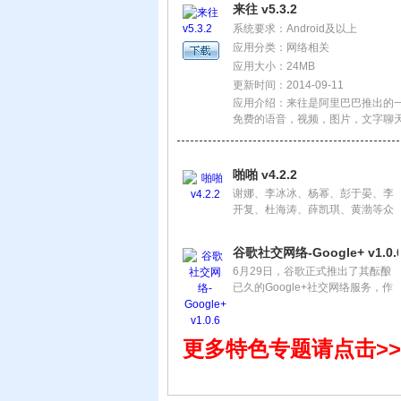
来往 v5.3.2
系统要求：Android及以上
应用分类：网络相关
应用大小：24MB
更新时间：2014-09-11
应用介绍：来往是阿里巴巴推出的
免费的语音，视频，图片，文字聊天
动态表情等好玩有趣的功能
啪啪 v4.2.2
谢娜、李冰冰、杨幂、彭于晏、李
开复、杜海涛、薛凯琪、黄渤等众
多明星都在玩！
谷歌社交网络-Google+ v1.0.
6月29日，谷歌正式推出了其酝酿
已久的Google+社交网络服务，作
为和Facebook抗衡的重要'武器'之
一，Google+的推出给目前的社交
网络世界带来了一股'新鲜'。
更多特色专题请点击>>