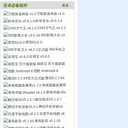
安卓必备软件
更多...
万能装逼神器 v1.0
虾米音乐 v5.6.1.6
2345天气王 v4.2.5
360影视大全 v3.
5.18
莽荒纪v2.0
360手机卫
士 v6.2.1正式版
应用宝 v5.6.0
就医宝 官方最新版
优酷 Android4.8
微信6.2.2.64
官方正式版
来疯视频直播秀
v1.7.0
掌阅书城 iRe
ader v4.1.0
触宝电话V5.1.5.7
腾讯手机管家v5.
4.1
百度手机地图 v8.
2.5
暴风影音 v5.1.05