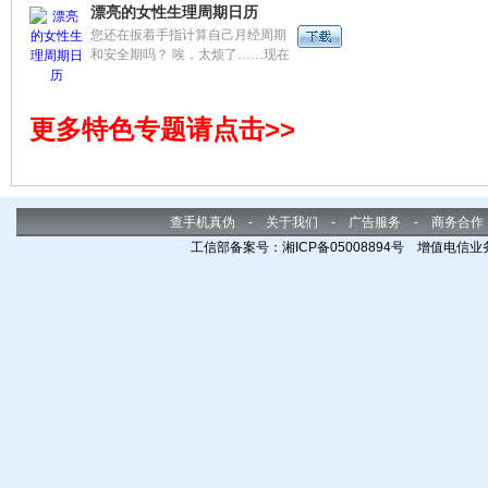
漂亮的女性生理周期日历
惯，高效便捷，是国人生活的必备
知识
您还在扳着手指计算自己月经周期
软件。
儿图
和安全期吗？ 唉，太烦了……现在
好了，我们都知道，成年女性的月
经周期是有规律可循的，“粉红密
友”女性生理周期软件就是想帮助您
更多特色专题请点击>>
合理的安排自己的生活，让现代女
性在快节奏的生活中游刃自如。
查手机真伪
-
关于我们
-
广告服务
-
商务合作
工信部备案号：湘ICP备05008894号 增值电信业务