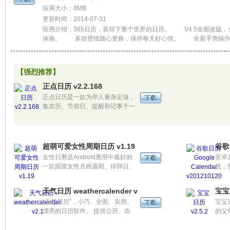
应用大小：8MB
更新时间：2014-07-31
应用介绍：365日历，装得下整个世界的日历。 V4.5全面改版，
体验。 多款壁纸随心更换，保持每天好心情。 全新手势操作
信息只需轻轻向上滑动。
【强烈推荐】
正点日历 v2.2.168
正点日历是一款为华人量身定做，
集农历、节假日、提醒和记事于一
身的手机日历应用。
超萌可爱女性周期日历 v1.19
谷歌日
女性日曆是Android應用中最好的
安卓
一款跟蹤女性月經週期、排卵日、
统，
生育期的應用程式。其齊全的功
板等
能、可愛的設計、專業的品質使得
的。
天气日历 weathercalender v2.1
宝宝日
女性日曆脫穎而出。
“天气日历”，小巧、全面、实用、
宝宝
漂亮的日历软件。 提供公历、农
的父
历、黄历、天气、节日、星座、等
每一
诸多实用功能。 符合百姓使用习
前的