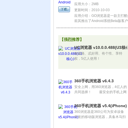
应用大小：2MB
更新时间：2010-10-03
应用介绍：GO浏览器是一款主打
前其推出了Android系统Beta版
览WAP以及WWW页面，并且其操作
处理，体验更佳。
【强烈推荐】
UC浏览器 v10.0.0.488(U3核
有逼格、忒好用、有个性、享特
权，5亿人使用！
360手机浏览器 v6.4.3
安全上网，用360浏览器，4亿人的
共同选择！ 最安全的手机上网
APP:下载文件安全扫描、恶意网站
拦截提醒、上网环境检测，网购被
360手机浏览器 v5.4(iPhone)
骗还能获得万元赔付。
360浏览器是360公司为安卓设备
开发的移动版浏览器，具备木马扫
描、防钓鱼、安全下载、PC收藏夹
同步等特色功能，新闻阅