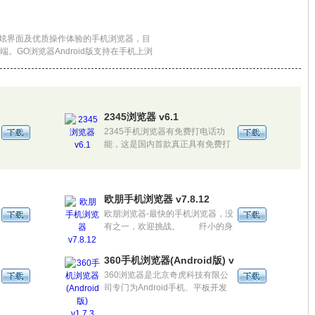
酷炫界面及优质操作体验的手机浏览器，目
客户端。GO浏览器Android版支持在手机上浏
界面也针对Android触控屏幕进行了优化
心)
2345浏览器 v6.1
2345手机浏览器有免费打电话功
能，这是国内首款真正具有免费打
电话功能的手机浏览器。
欧朋手机浏览器 v7.8.12
欧朋浏览器-最快的手机浏览器，没
有之一，欢迎挑战。 纤小的身
体蕴藏着巨大的小宇宙，同时打开
100个页面那是家常便饭，帮你省
360手机浏览器(Android版) v1.7.3 Beta
90%的流量那是为人民服务，最快
360浏览器是北京奇虎科技有限公
的上网速度那是你值得拥有的专属
司专门为Android手机、平板开发
特权，因为欧朋，生活如此不同。
的一款手机浏览器，拥有最丰富的
网址导航；支持手势快捷操作；提