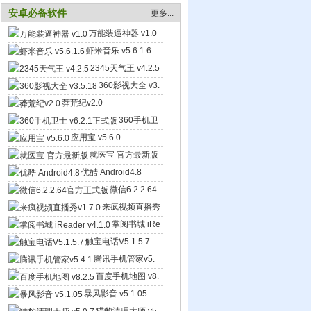
安卓必备软件
更多...
万能装逼神器 v1.0
虾米音乐 v5.6.1.6
2345天气王 v4.2.5
360影视大全 v3.
5.18
莽荒纪v2.0
360手机卫
士 v6.2.1正式版
应用宝 v5.6.0
就医宝 官方最新版
优酷 Android4.8
微信6.2.2.64
官方正式版
来疯视频直播秀
v1.7.0
掌阅书城 iRe
ader v4.1.0
触宝电话V5.1.5.7
腾讯手机管家v5.
4.1
百度手机地图 v8.
2.5
暴风影音 v5.1.05