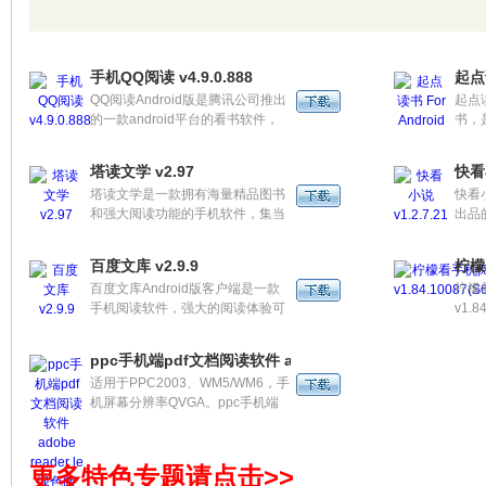
户提供高品质的图书内容及智能化
缓存
的用户体验，支持TXT, UMD, PDF,
读。
EBK, CHM、EPUB等多种手机阅
下载
读格式，目前拥有畅销、生活、文
手机QQ阅读 v4.9.0.888
起点读
学等类别的优质图书数字版权30万
QQ阅读Android版是腾讯公司推出
起点
册，在数字阅读领域，市场占有率
的一款android平台的看书软件，
书，
稳居第一。
提供了轻松舒适的图书阅读体验。
软件
全文档格式都支持，内嵌QQ书
在线
塔读文学 v2.97
快看小
城，特色月光宝盒,舒适读书,方便
读功
塔读文学是一款拥有海量精品图书
快看
找书。
及轻
和强大阅读功能的手机软件，集当
出品
兼容
前最火的网络小说、出版文学、经
省流
Andr
典书籍于一体，在功能、界面上追
藏书
百度文库 v2.9.9
柠檬看
求精美简洁，旨在为读者创造“随身
当下
百度文库Android版客户端是一款
柠檬
随心，乐享阅读”的完美体验。
书，
手机阅读软件，强大的阅读体验可
v1.
说，
以完美呈现各种小说、图书、文档
客户
书分
资源。同时，客户端提供众多优质
软件
典图
ppc手机端pdf文档阅读软件 adobe reader le绿色版
图书资源的在线阅读、搜索、下载
书虫
适用于PPC2003、WM5/WM6，手
功能，并且对文库的8000万文档，
迷之
机屏幕分辨率QVGA。ppc手机端
均可以在客户端免财富值下载。
不再
pdf文档阅读软件 adobe reader le
绿色版
更多特色专题请点击>>