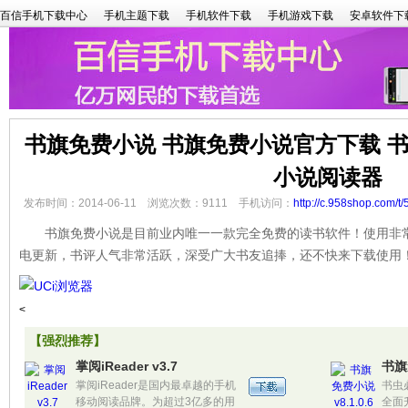
百信手机下载中心
手机主题下载
手机软件下载
手机游戏下载
安卓软件下
书旗免费小说 书旗免费小说官方下载 书
小说阅读器
发布时间：2014-06-11 浏览次数：9111 手机访问：
http://c.958shop.com/t/
书旗免费小说是目前业内唯一一款完全免费的读书软件！使用非常
电更新，书评人气非常活跃，深受广大书友追捧，还不快来下载使用
<
【强烈推荐】
掌阅iReader v3.7
书旗免
掌阅iReader是国内最卓越的手机
书虫
移动阅读品牌。为超过3亿多的用
全面