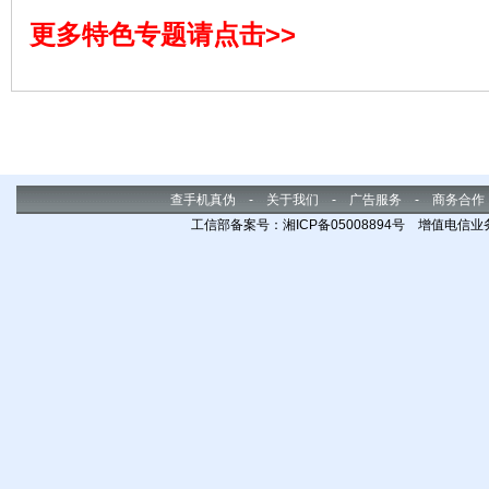
键任
查杀手机中恶意扣费应用。
监控
更多特色专题请点击>>
查手机真伪
-
关于我们
-
广告服务
-
商务合作
工信部备案号：湘ICP备05008894号 增值电信业务