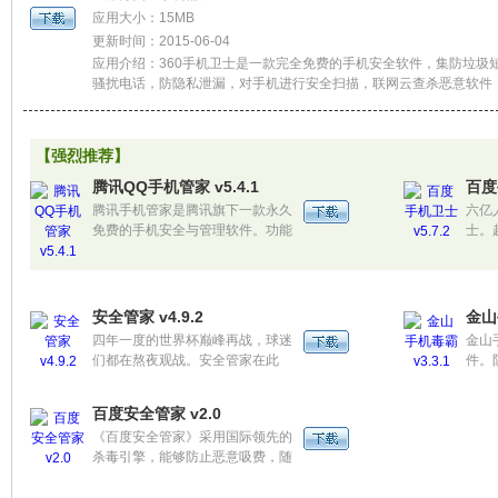
应用大小：15MB
更新时间：2015-06-04
应用介绍：360手机卫士是一款完全免费的手机安全软件，集防垃圾
骚扰电话，防隐私泄漏，对手机进行安全扫描，联网云查杀恶意软件
话IP自动拨号，系统清理手机加速，祝福闪信便捷发送，电话归属地
询等功能于一身。
【强烈推荐】
腾讯QQ手机管家 v5.4.1
百度
腾讯手机管家是腾讯旗下一款永久
六亿
免费的手机安全与管理软件。功能
士。
包括病毒查杀、骚扰拦截、软件权
安心
限管理、手机防盗及安全防护，用
户流量监控、空间清理、体检加
速、软件管理等高端智能化功能。
安全管家 v4.9.2
金山
四年一度的世界杯巅峰再战，球迷
金山
们都在熬夜观战。安全管家在此
件。
时，为了让用户们更放心的观看比
准拦
赛，全面修复了一些问题，让安全
确过
百度安全管家 v2.0
时刻守护在身边，看球更安心。
软件
《百度安全管家》采用国际领先的
时间
杀毒引擎，能够防止恶意吸费，随
间，
时随地保护您的手机安全。手机体
义来
检、病毒扫描等核心功能为您全面