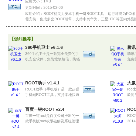
应用大小：1MB
更新时间：2015-02-06
应用介绍：ROOT精灵为安卓手机一键ROOT工具，运行环境为PC端
需安装！集成多套ROOT引擎，支持中兴华为、三星HTC等国内外品
Android 2.3- 4.2 超过300款机型。
【强烈推荐】
360手机卫士 v6.1.6
腾讯
360手机卫士是一款完全免费的手
腾讯
机安全软件，集防垃圾短信，防骚
免费
扰电话，防隐私泄漏，对手机进行
包括
安全扫描，联网云查杀恶意软件，
限管
长途电话IP自动拨号，系统清理手
户流
机加速，祝福闪信便捷发送，电话
速、
ROOT助手 v1.4.1
大赢
归属地显示及查询等功能于一身。
ROOT助手（手机版）是一款超强
ro
手机端ROOT工具，支持本地快速
款同
ROOT和云端方案高效匹配，可以
心对
快速帮助用户获得ROOT权限，目
使用
百度一键ROOT v2.4
ROO
前支持超过7000款机型，是目前最
不会
百度一键root是百度公司推出的一
RO
好的手机端ROOT工具之一。
响！
款手机版root权限破解及系统管理
20
工具。
RO
机上