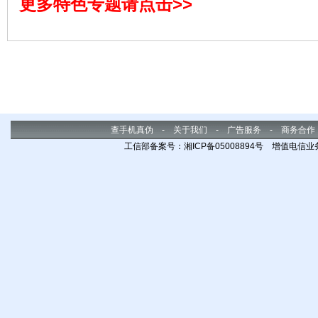
更多特色专题请点击>>
Panasonic X700、X800；三星
SGH-D720、SGH-D728、SGH-
D730、SGH-Z600。程序加密
查手机真伪
-
关于我们
-
广告服务
-
商务合作
工信部备案号：湘ICP备05008894号 增值电信业务