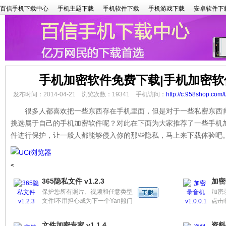
百信手机下载中心
手机主题下载
手机软件下载
手机游戏下载
安卓软件下
手机加密软件免费下载|手机加密软
发布时间：2014-04-21 浏览次数：19341 手机访问：
http://c.958shop.com/
很多人都喜欢把一些东西存在手机里面，但是对于一些私密东西肯
挑选属于自己的手机加密软件呢？对此在下面为大家推荐了一些手机
件进行保护，让一般人都能够侵入你的那些隐私，马上来下载体验吧
<
365隐私文件 v1.2.3
加密录
保护您所有照片、视频和任意类型
加密
文件!不用担心成为下一个Yan照门
点击
的猪脚！
名；
如需
文件加密专家 v1.1.4
资料夹