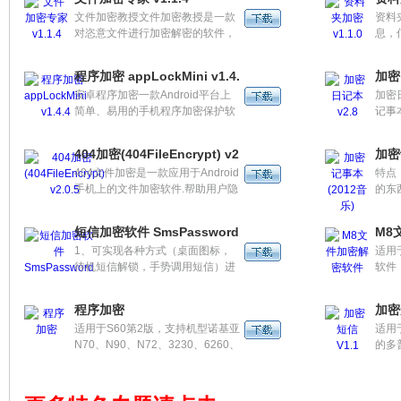
http:
文件加密教授文件加密教授是一款
资料
下载
对恣意文件进行加密解密的软件，
息，
加后
它能够对文本，视频，图像，word
银行
好评
文档等文件格局进行加密解密，保
以复
后续
程序加密 appLockMini v1.4.4
加密
证用户的数据安全。
以在
安卓程序加密一款Android平台上
加密
你不
简单、易用的手机程序加密保护软
记事
件，可以对手机上的任何你想保护
保护
的程序加密，具备密码找回功能无
加，
404加密(404FileEncrypt) v2.0.5
加密
需担心密码丢失。
等功
404文件加密是一款应用于Android
特点
同的
手机上的文件加密软件.帮助用户隐
的东
藏存放于手机上的隐私信息.具备随
笔记
时备份与恢复的功能.同时提供新颖
音乐
短信加密软件 SmsPassword
M8
的图片验证登陆方式。
1、可实现各种方式（桌面图标，
适用
待机短信解锁，手势调用短信）进
软件
入短信的拦截。 2、增加设置功
能，可随时开启或关闭加密。
程序加密
加密
适用于S60第2版，支持机型诺基亚
适用于
N70、N90、N72、3230、6260、
的多
6600、6630、6680、6681、
想等
6682、6670、6620、7610；摩托
QVG
罗拉 V1000；Lenovo P930；