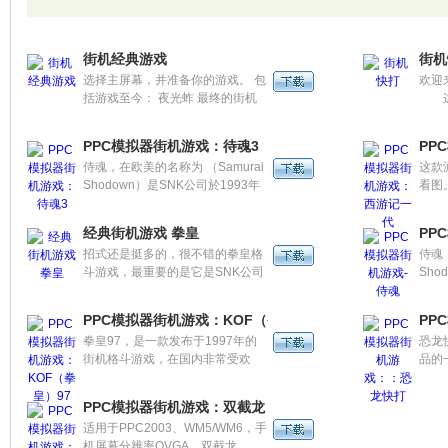
们青春飞扬。今天，它将又一次出
现在我们的生活中，继续占领我们
的手机，为我们带来久违的快乐和
街机经典游戏
街机
激情。让我们迎接这款三国街机手
选择主屏幕，并准备你的游戏。 包
欢迎
游——《街机三国》火速降临吧！
括游戏至今： 夜光蚱 最终的街机
这是
游戏。享受这个经典的刷新，并且
酷炫
比以往任何时候都更亮。 超级卡车
膀，
PPC模拟器街机游戏：待魂3
PP
司机 这种愤怒的卡车司机穿过市区
翅膀
侍魂，在欧美的名称为 （Samurai
这款
跑，寻找金钱和零部件为他的卡
您在
Shodown）是SNK公司於1993年
看图
车。帮助他找到他们。
喜爱
推出的一款冷兵器格斗游戏，也是
过！
SNK公司的招牌游戏之一，后陆续
经典街机游戏 拳皇
PP
推出了系列作品。由于此系列前两
招式还是挺多的，很不错的拳皇格
侍魂，
代中比较注重兵器的真实感，一些
斗游戏，最重要的是它是SNK公司
Sho
舆论因此怀疑此游戏的制作团队在
出的。
推出
游戏中刻意渲染暴力，故从第四代
SN
开始改为卡通风格。
PPC模拟器街机游戏：KOF（拳皇）97
PP
推出
拳皇97，是一款发布于1997年的
恐龙
代中
街机格斗游戏，在国内非常受欢
品的
舆论
迎，相比拳皇前三个版本各方面均
编自
游戏
有较大改进，是拳皇系列的成熟之
《Xe
开始
PPC模拟器街机游戏：双截龙
作。也有一些经过修改的版本。
材-
适用于PPC2003、WM5/WM6，手
发生
机屏幕分辨率QVGA。双截龙