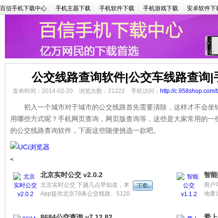
百信手机下载中心
手机主题下载
手机软件下载
手机游戏下载
安卓软件下
公交线路查询软件|公交车线路查询
发布时间：2014-02-20 浏览次数：21222 手机访问：
http://c.958shop.com/
初入一个城市对于城市的公交线路首先需要清除，这样才不会坐错
用哪些方式呢？手机网页查询，网页版查询等，这些是大家常用的一
的公交线路查询软件，下面这些随便挑选一款吧。
<
北京实时公交 v2.0.2
智能公
北京实时公交 下趟几点早知道，本
用户
App提供北京78条公交线路、5120
地查
个站点和2400余辆公交车的实时到
下行
站查询。
排自
8684公交查询 v7.12.82
爱上公