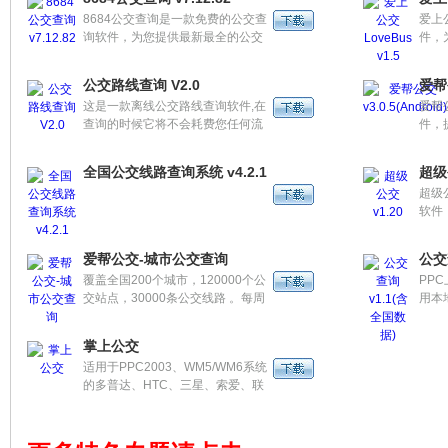
8684公交查询是一款免费的公交查
爱上
询软件，为您提供最新最全的公交
件，
信息，同时支持离线查询、历史记
息，
录、好友分享等特色功能，致力为
询。
公交路线查询 V2.0
爱帮公
您提供最快捷、最方便的出行线
站点
这是一款离线公交路线查询软件,在
爱帮
路。
记录
查询的时候它将不会耗费您任何流
件，
准确
量，目前支持全国441个城市的公
查询
询。
交路线查询，本次更新了所有城市
查询
全国公交线路查询系统 v4.2.1
超级公
的公交路线，以及新增了一个在线
查询
超级
更新数据的功能。
软件
大家
指南
爱帮公交-城市公交查询
公交
网。
覆盖全国200个城市，120000个公
PP
载”
交站点，30000条公交线路 。每周
用本
出公
至少两次同步更新全国主要城市公
的烦
交动态，出行尽在掌握 。
库采
掌上公交
最全
适用于PPC2003、WM5/WM6系统
有城
的多普达、HTC、三星、索爱、联
想等品牌机型，手机屏幕分辨率
QVGA。掌上公交