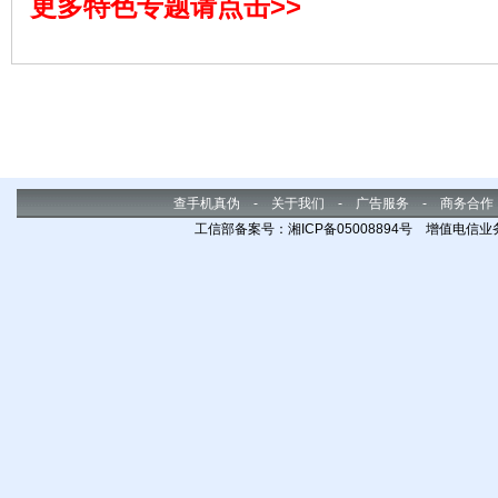
更多特色专题请点击>>
查手机真伪
-
关于我们
-
广告服务
-
商务合作
工信部备案号：湘ICP备05008894号 增值电信业务