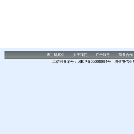
查手机真伪
-
关于我们
-
广告服务
-
商务合作
工信部备案号：湘ICP备05008894号 增值电信业务