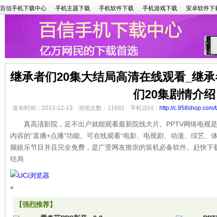
百信手机下载中心
手机主题下载
手机软件下载
手机游戏下载
安卓软件下
继承者们20集大结局高清在线观看_继承
们20集剧情介绍
发布时间：2013-12-13 浏览次数：11682 手机访问：
http://c.958shop.com/
真高清影院，足不出户就能观看最新院线大片。PPTV网络电视是P
内容的“直播+点播”功能。可在线观看“电影、电视剧、动漫、综艺、
频娱乐节目并且完全免费，是广受网友推崇的装机必备软件。赶快下
结局
<
【强烈推荐】