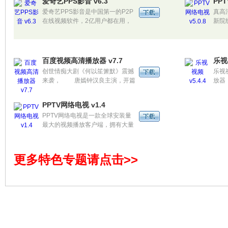
爱奇艺PPS影音 v6.3
PPT
爱奇艺PPS影音是中国第一的P2P
真高
在线视频软件，2亿用户都在用，
新院
你还不用？ 提供电视剧、电
PP
影、综艺、动漫、新闻、音乐、游
影视
戏、搞笑等海量视频，全部视频都
线观
可下载。独家P2P+CDN联合加速
艺、
百度视频高清播放器 v7.7
乐视视
技术，在线播放超流畅。新版增加
讯”
创世情痴大剧《何以笙箫默》震撼
乐视
全网搜索功能，爱奇艺、百度、优
费，
来袭， 唐嫣钟汉良主演，开篇
放器
酷、土豆、搜狐、pptv、腾讯、人
件。
即虐心的剧情收获赞声不断，俨然
源，
人、电驴等精彩内容全部可搜索可
刮起2015年第一股盛大纯爱风潮。
包括
播放！
PPTV网络电视 v1.4
PP
PPTV网络电视是一款全球安装量
网站
最大的视频播放客户端，拥有大量
欧美大片、热门影视、热门电视
剧、娱乐、体育、资讯、游戏等视
频内容。拥有会员等级积分系统，
更多特色专题请点击>>
随着经验值增长，享受的特权服务
将逐渐变多，是推荐给你的
winmob装机必备的视频软件。