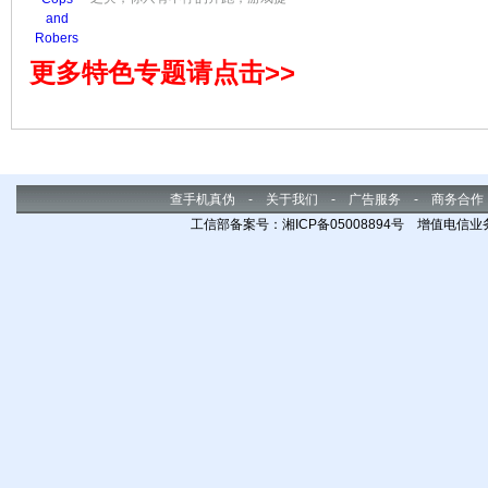
供极其丰富的特技，让你绝不是在
游戏，而是在拍一场震撼的动作
片，绝对是票房冠军。
更多特色专题请点击>>
查手机真伪
-
关于我们
-
广告服务
-
商务合作
工信部备案号：湘ICP备05008894号 增值电信业务