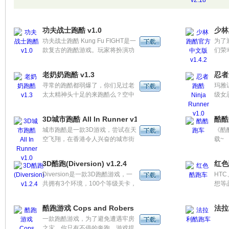
伙伴们来玩吧！
躲避
淘气
查员
功夫战士跑酷 v1.0
少林
精致
功夫战士跑酷 Kung Fu FIGHT是一
为了
感和
款复古的跑酷游戏。玩家将扮演功
们荣
跃、
夫战士踏上拯救妹子之路。游戏采
中文
铁追
用复古的像素风格，简单的操作，
练，
老奶奶跑酷 v1.3
忍者跑
丰富的细节，多变的关卡设计，相
寻常的跑酷都弱爆了，你们见过老
玛雅
信会让玩家沉迷不已。
太太精神头十足的来跑酷么？空中
级女
720度转体、无敌穿墙术、90度垂
界吧
直下落这都难不住我们的超级老
感觉
3D城市跑酷 All In Runner v1.0
酷酷
太，这老太太一定是韩国人，因为
中，
城市跑酷是一款3D游戏，尝试在天
《酷
只有创造人类的民族才能这么无
救世
空飞翔，在香港令人兴奋的城市街
载~
敌。
中!!!
道和巴士的平台上运行\加速。通过
游戏之星的云让我们飞翔。
3D酷跑(Diversion) v1.2.4
红色
Diversion是一款3D跑酷游戏，一
HT
共拥有3个环境，100个等级关卡，
想等品
在这里，你可以跑，跳，爬，滑，
2.0
甚至飞！该安卓游戏只有一个目
分辨率
酷跑游戏 Cops and Robers
法拉
的，就是收集钻石和星星，不过可
480
一款跑酷游戏，为了避免遭遇牢房
是要注意陷阱，比如炸弹和山崖！
之灾，你只有不停的奔跑，游戏提