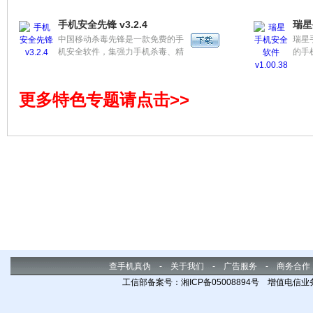
长途电话IP自动拨号，系统清理手
时刻
机加速，祝福闪信便捷发送，电话
手机安全先锋 v3.2.4
瑞星
归属地显示及查询等功能于一身。
中国移动杀毒先锋是一款免费的手
瑞星
机安全软件，集强力手机杀毒、精
的手
准流量监控、高效手机加速、智能
了查
骚扰拦截、贴心广告拦截、应用权
手机
限管理等安全防护功能于一体，为
操作
更多特色专题请点击>>
您提供防病毒、防骚扰、防隐私泄
安全
漏的安全保护服务！
是目
机安
查手机真伪
-
关于我们
-
广告服务
-
商务合作
工信部备案号：湘ICP备05008894号 增值电信业务