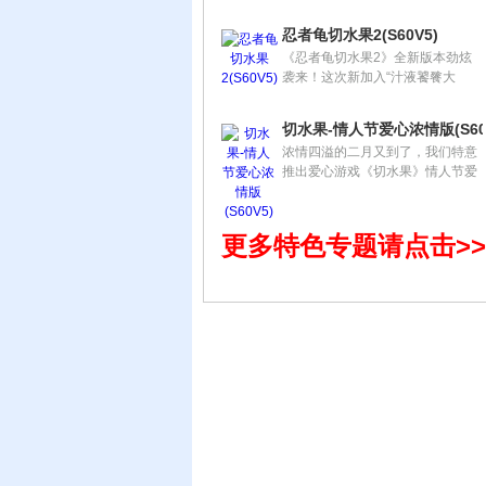
在这个有趣的游戏中，你只需伸出
你的手指便可享受乐趣。您需要将
忍者龟切水果2(S60V5)
扔在空气中的苹果，香蕉，猕猴桃
《忍者龟切水果2》全新版本劲炫
等水果切片，在规定的时间内获得
袭来！这次新加入“汁液饕餮大
更高的分值。 但要小心，不要切到
斩”的是手握双节棍的米开朗基罗，
那些乱跑的仓鼠哦！
连同达芬奇一起在外太空的惊艳背
切水果-情人节爱心浓情版(S60
景中连斩不断，百斩千斩！更有全
浓情四溢的二月又到了，我们特意
新双节棍米开朗基罗的火遁、水
推出爱心游戏《切水果》情人节爱
遁、风遁、木遁等劲爆炫目绝招，
心浓情版，献给无论是有情人还是
任何水果在你面前都是浮云！
单身的所有亲们~希望所有亲们都
能在爱心游戏的相伴下，过一个甜
更多特色专题请点击>>
蜜愉快的情人节！