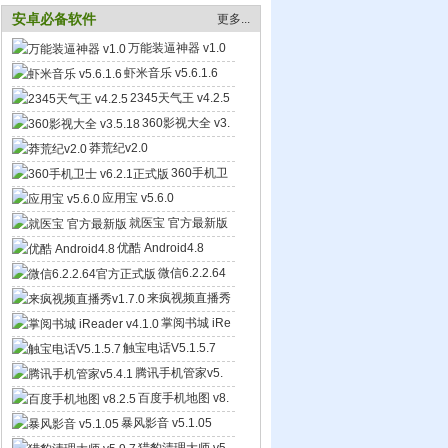
安卓必备软件
更多...
万能装逼神器 v1.0
虾米音乐 v5.6.1.6
2345天气王 v4.2.5
360影视大全 v3.
5.18
莽荒纪v2.0
360手机卫
士 v6.2.1正式版
应用宝 v5.6.0
就医宝 官方最新版
优酷 Android4.8
微信6.2.2.64
官方正式版
来疯视频直播秀
v1.7.0
掌阅书城 iRe
ader v4.1.0
触宝电话V5.1.5.7
腾讯手机管家v5.
4.1
百度手机地图 v8.
2.5
暴风影音 v5.1.05