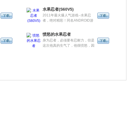
叶！！火爆的《水果忍者》，再出
精品典藏版。最新的忍者角色系
水果忍者(S60V5)
统，道具与技能系统。全新剧情和
2011年最火爆人气游戏--水果忍
全新的绚丽技能与玩法。还等什
者，绝对精彩！同名ANDROID游
么，快来战斗吧！忍者！！
戏原汁移植，精彩再现，绝无缩
水！
V5)
愤怒的水果忍者
身为忍者，必须要有忍耐力，但是
这次他真的生气了，他很愤怒，因
为总是有人刀法比他强悍，于是他
手起刀落，用力的砍了下去...它们
被砍碎了，一片一片，流出了甜美
的果汁，这个是愤怒的果实！