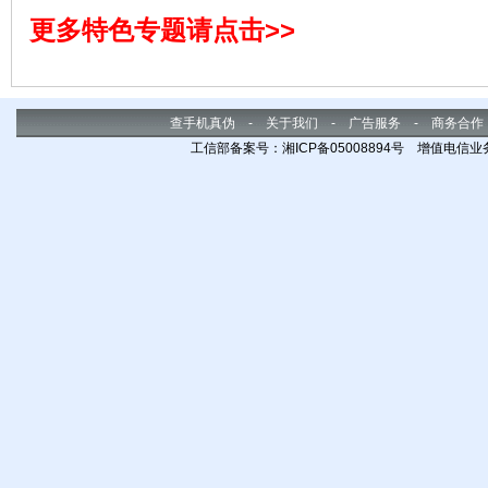
赏性
更多特色专题请点击>>
动。
查手机真伪
-
关于我们
-
广告服务
-
商务合作
工信部备案号：湘ICP备05008894号 增值电信业务