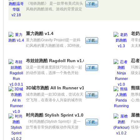
《地铁跑酷》 是一款带有美式街头
风格的跑酷游戏。游戏的背景设定
在地铁铁轨上，尽情地快速奔跑！
躲避迎面而来的火车！帮助杰克和
淘气的小伙伴们逃避脾气暴躁的检
查员和猎狗的追踪！游戏画面可爱
重力跑酷 v1.4
老奶
精致，采用3D立体视角，在充满动
重力跑酷Gravity Project是一款科
寻常
感和色彩艳丽的画面中奔跑、跳
幻风格的重力跑酷游戏，3D特效,
太太
跃、翻滚，一起来加入最好玩的地
各种完美的地图设计,优良的物理障
72
铁追逐之旅吧！
碍,就是这款游戏的特色,冒险在等
直下
布娃娃跑酷 Ragdoll Run v1.0.0.1
忍者跑
着你,你还在犹豫什么!
太，
这是一款将速度跟技巧结合在一起
玛雅
只有
的动作游戏，选择一个角色开始
级女
敌。
跑，在奔跑过程中你可能会遇到一
界吧
些不同的障碍，你必须敏捷的跳跃
感觉
3D城市跑酷 All In Runner v1.0
熊猫人
或者蹲下通过。60 FPS 的高分辨
中，
城市跑酷是一款3D游戏，尝试在天
憨厚
率 3D 图形视觉，让你感觉就是自
救世
空飞翔，在香港令人兴奋的城市街
心,
己在跑一样，该游戏老少皆宜。
中!!!
道和巴士的平台上运行\加速。通过
是充
游戏之星的云让我们飞翔。
没有
时尚跑酷 Stylish Sprint v1.0.2
屋檐跑
《时尚跑酷(Stylish Sprint)》是一
Pa
款节奏非常快的横板动作闯关游
练场
戏，通过简单的跳跃控制，和障碍
爬、
跨越，一路狂奔直达关底。
这项