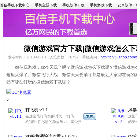
百信手机下载中心
手机主题下载
手机软件下载
手机游戏下载
安卓软件下
微信游戏官方下载|微信游戏怎么下
发布时间：2013-08-13 浏览次数：76797 手机访问：
http://c.958shop.com/
微信玩游戏，你今天玩了吗？微信游戏怎么下载呢？微信游戏怎么玩
这里火爆了。微信飞行大战，微信天天爱消除都是最近大家都在玩的
还有哪些好玩的微信游戏下载呢？
<
打飞机 v1.1
风暴
在这全民打飞机的时代，“打飞
这架
机”能让你尽情的释放压力。享受扫
的安
屏的乐趣！刺激，紧张，玩法简
气。
单，想要高分，也要你拿出所有的
开风
3D麻将消除连连看 v1.0.15
QQ连