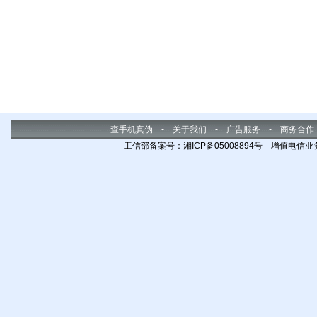
查手机真伪
-
关于我们
-
广告服务
-
商务合作
工信部备案号：湘ICP备05008894号 增值电信业务