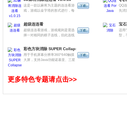
技术。
动已
这是一款以麻将为主题的连连看游
QQ
和其
戏，游戏以金字塔的形式进行，每
先消
和星
一层只能消同一层的牌，一款挺耐
单，
玩的游戏。
功能
超级连连看
宝石
和连
超级连连看游戏，游戏规则是需选
适用
择一对相同的棋子连线，但此连线
型，
是在避开其他棋子后，呈现的路径
持机型N
以不超过二转弯为主，如符合规定
3230,
彩色方块消除 SUPER Collapse
则消除此一对棋子而得分。每一局
6670,
用于手机屏幕分辨率360*640触摸
里玩家需要在规定的时间内消除所
3600
大屏，支持Java功能诺基亚、三星
有的棋子，当完成任务后，方能进
除
等品牌机型。彩色方块消除
行下一关，当出现残局时，游戏会
SUPER Collapse
自动重新排列。
更多特色专题请点击>>