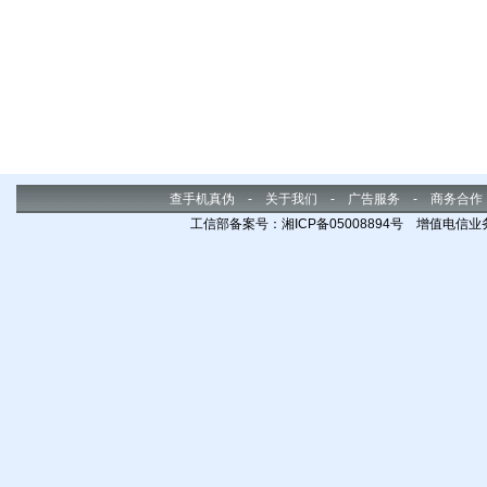
查手机真伪
-
关于我们
-
广告服务
-
商务合作
工信部备案号：湘ICP备05008894号 增值电信业务