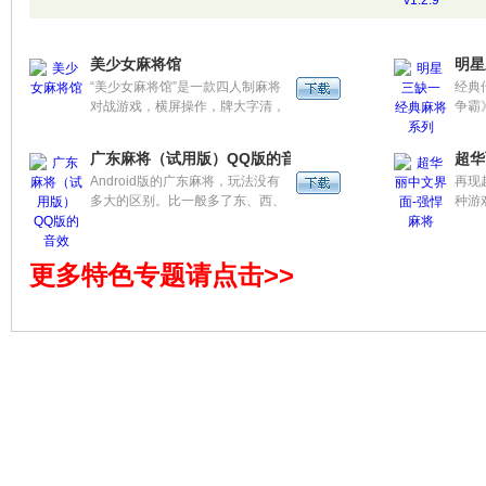
值！
版。
美少女麻将馆
明星
“美少女麻将馆”是一款四人制麻将
经典
对战游戏，横屏操作，牌大字清，
争霸
是专为触摸手机设计的麻将游戏。
台。
玩家将从六位美女中任选三位与自
戏，
广东麻将（试用版）QQ版的音效
超华
已一起开始游戏，所有积分都会被
Android版的广东麻将，玩法没有
再现
自动记录下来，可随时查看。
多大的区别。比一般多了东、西、
种游
南、北、中、发、白等。
么久
一起
更多特色专题请点击>>