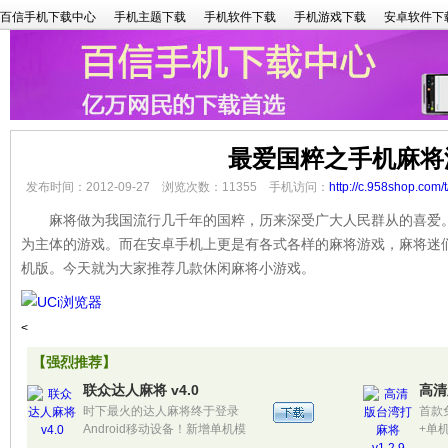
百信手机下载中心
手机主题下载
手机软件下载
手机游戏下载
安卓软件下
最爱国粹之手机麻将
发布时间：2012-09-27 浏览次数：11355 手机访问：
http://c.958shop.com/
麻将做为我国流行几千年的国粹，历来深受广大人民群从的喜爱。
为主体的游戏。而在安卓手机上更是有各式各样的麻将游戏，麻将迷
机版。今天就为大家推荐几款休闲麻将小游戏。
<
【强烈推荐】
联众达人麻将 v4.0
高清
时下最火的达人麻将终于登录
首款免
Android移动设备！新增单机模
+单
式，刺激好玩、无须注册、无须充
张麻将