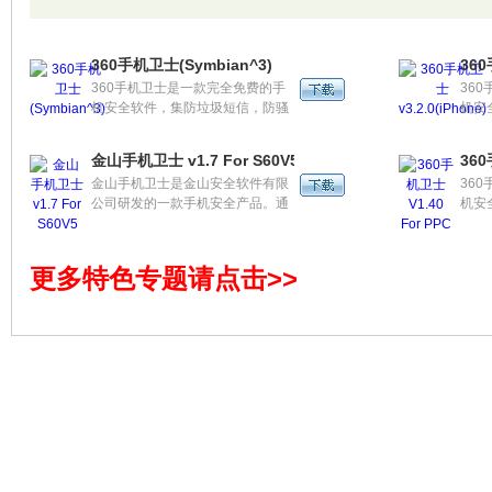
安全扫描，联网云查杀恶意软件，
确过
长途电话IP自动拨号，系统清理手
软件
机加速，祝福闪信便捷发送，电话
时间
360手机卫士(Symbian^3)
360
归属地显示及查询等功能于一身。
间，
360手机卫士是一款完全免费的手
36
义来
机安全软件，集防垃圾短信，防骚
机安
键任
扰电话，拦截并查杀“手机骷髅”木
扰电
监控
马，防隐私泄漏，长途电话IP自动
扣费
金山手机卫士 v1.7 For S60V5
360
拨号，系统清理手机加速，归属地
属地
金山手机卫士是金山安全软件有限
36
显示功能于一身。
公司研发的一款手机安全产品。通
机安
过关闭运行中软件，卸载已安装软
扰电
件，清理垃圾文件，清理短信收发
安全
件箱等加快手机运行速度；通过检
软件
更多特色专题请点击>>
查系统漏洞，扫描风险软件，检查
监控
扣费记录等解除您的手机安全隐
清理
患，保证手机及话费安全；同时还
送，
提供包括系统信息查看，进程管
于一
理，重启手机、内存压缩等实用功
能。