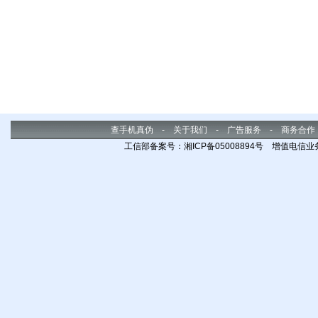
查手机真伪
-
关于我们
-
广告服务
-
商务合作
工信部备案号：湘ICP备05008894号 增值电信业务