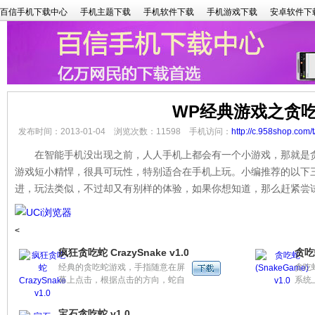
百信手机下载中心
手机主题下载
手机软件下载
手机游戏下载
安卓软件下
WP经典游戏之贪
发布时间：2013-01-04 浏览次数：11598 手机访问：
http://c.958shop.com/
在智能手机没出现之前，人人手机上都会有一个小游戏，那就是贪
游戏短小精悍，很具可玩性，特别适合在手机上玩。小编推荐的以下
进，玩法类似，不过却又有别样的体验，如果你想知道，那么赶紧尝
<
疯狂贪吃蛇 CrazySnake v1.0
贪吃蛇
经典的贪吃蛇游戏，手指随意在屏
贪吃蛇
幕上点击，根据点击的方向，蛇自
系统
动变向，随着吃的东西越多，蛇会
诺基
越来越长。
出一
宝石贪吃蛇 v1.0