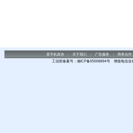
查手机真伪
-
关于我们
-
广告服务
-
商务合作
工信部备案号：湘ICP备05008894号 增值电信业务