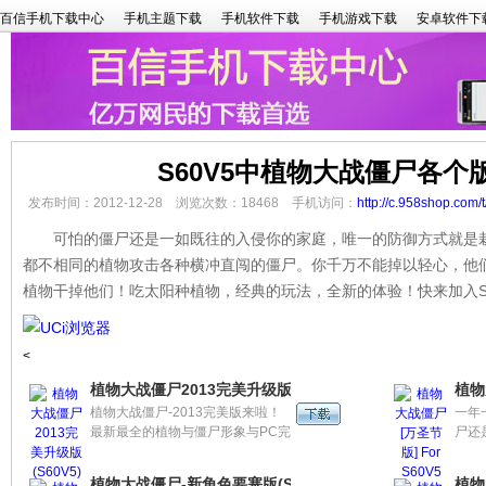
百信手机下载中心
手机主题下载
手机软件下载
手机游戏下载
安卓软件下
S60V5中植物大战僵尸各个
发布时间：2012-12-28 浏览次数：18468 手机访问：
http://c.958shop.com/t
可怕的僵尸还是一如既往的入侵你的家庭，唯一的防御方式就是栽
都不相同的植物攻击各种横冲直闯的僵尸。你千万不能掉以轻心，他
植物干掉他们！吃太阳种植物，经典的玩法，全新的体验！快来加入S6
<
植物大战僵尸2013完美升级版(S60V5)
植物
植物大战僵尸-2013完美版来啦！
一年
最新最全的植物与僵尸形象与PC完
尸还
全相同，尽享源自经典的无限乐
唯一
趣！你还hold住吗？来吃僵尸的脑
僵尸
植物大战僵尸-新角色要塞版(S60V5)
植物