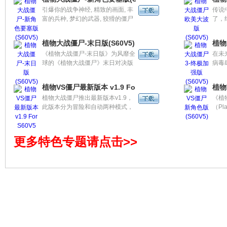
子吧！
来浓
引爆你的战争神经, 精致的画面, 丰
传说
入万
富的兵种, 梦幻的武器, 狡猾的僵尸
了，
共同为你奉上一道战略游戏大餐!生
杀飞
化灾难终于在地球爆发了，到处都
你那
植物大战僵尸-末日版(S60V5)
植物
是嗜血的僵尸，作为最后幸存的雇
痛快
《植物大战僵尸-末日版》为风靡全
在未
佣部队的指挥官，你的基地是最后
球的《植物大战僵尸》末日对决版
病毒
的要塞，大批的僵尸已经逼近了，
本。面对数以万计僵尸大军的入
都被
你的部下在等待你的部署，击退他
侵，农夫们拿起锄头奋起反抗，种
抗，
们!
植物VS僵尸最新版本 v1.9 For S60V5
植物
植各种植物完成防御体系，与即将
争。
植物大战僵尸推出最新版本v1.9，
《植
到来的僵尸大军进行最终的对决！
此版本分为冒险和自动两种模式，
（Pla
操作更简洁，体验更易上手！全新
推出
卡通角色形象搭配最新背景，画面
之外
更耐人寻味。赶快用你的智慧去探
新的
更多特色专题请点击>>
索和战胜僵尸们的秘密吧!