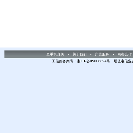
查手机真伪
-
关于我们
-
广告服务
-
商务合作
工信部备案号：湘ICP备05008894号 增值电信业务